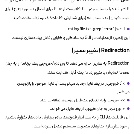
مثال:
اگر بخواهید تعداد دفعاتی که کلمه «error» در یک فایل بزرگ
ظاهر شده را بشمارید، در CLI کافیست از Pipe برای اتصال دستور
grep
(برای
فیلتر کردن) به دستور
wc
(برای شمارش کلمات/خطوط) استفاده کنید.
cat logfile.txt | grep "error" | wc -l
این زنجیره از عملیات در GUI به سادگی و کارایی قابل پیاده‌سازی نیست.
Redirection (تغییر مسیر)
Redirection به کاربر اجازه می‌دهد تا ورودی/خروجی یک برنامه را به جای
صفحه نمایش یا کیبورد، به یک فایل هدایت کند.
>`:
خروجی را در یک فایل جدید می‌نویسد (یا فایل موجود را بازنویسی
می‌کند).
:
>>
خروجی را به انتهای یک فایل موجود اضافه می‌کند.
:
<
ورودی را به جای کیبورد از یک فایل می‌خواند.
این قابلیت‌ها، CLI را به یک ابزار قدرتمند برای پردازش داده‌ها، گزارش‌گیری
و خودکارسازی کارهای مدیریت سیستم تبدیل کرده است.