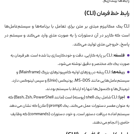
رابط‌ها بیندازیم.
رابط خط فرمان (CLI)
CLI یک مکانیزم مبتنی بر متن برای تعامل با برنامه‌ها و سیستم‌عامل‌ها
است که کاربر در آن دستورات را به صورت متنی وارد می‌کند و سیستم در
پاسخ، خروجی متنی تولید می‌کند.
فلسفه:
CLI بر پایه کارایی، دقت و خودکارسازی بنا شده است. هر فرمان به
صورت یک کد مختصر و دقیق نوشته می‌شود.
ریشه‌ها:
CLI ریشه در روزهای اولیه کامپیوترهای بزرگ (Mainframe) و
سیستم‌عامل‌هایی مانند MS-DOS، یونیکس (Unix) و سپس لینوکس دارد.
ترمینال‌ها و کنسول‌ها تنها راه ارتباط با سیستم بودند.
اجزا:
CLI شامل یک shell (پوسته) است (مانند Bash، Zsh، PowerShell) که
به عنوان مفسر دستورات عمل می‌کند، یک prompt (اعلان) که نشان می‌دهد
سیستم اماده دریافت دستور است، و خود دستورات (commands) که وظایف
خاصی را انجام می‌دهند.