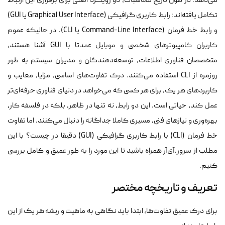
می‌دهد. در طول تاریخ محاسبات، دو رویکرد اصلی برای برقراری این ارتباط
تکامل یافته‌اند: رابط کاربری گرافیکی (Graphical User Interface یا GUI)
و رابط خط فرمان (Command-Line Interface یا CLI). در حالیکه عموم
کاربران کامپیوترهای شخصی و موبایل عمدتا با GUI آشنا هستند،
متخصصان فناوری اطلاعات، توسعه‌دهندگان و مدیران سیستم به طور
روزمره از CLI استفاده می‌کنند. درک تفاوت‌های اساسی، مزایا، معایب و
کاربردهای هر یک، برای هر کسی که می‌خواهد در دنیای فناوری حرفه‌ای‌تر
عمل کند، حیاتی است. این دو رابط، نه تنها در ظاهر، بلکه در فلسفه کار،
بهره‌وری و نیازهای فنی، مسیری کاملا جداگانه را دنبال می‌کنند. اما تفاوت
خط فرمان (CLI) با رابط کاربری گرافیکی (GUI) دقیقا در چیست؟ با این
مطلب از سرور.آی‌آر همراه باشید تا این مورد را به طور عمیق و کامل بررسی
کنیم.
تعریف و تاریخچه مختصر
برای درک عمیق تفاوت‌ها، ابتدا باید نگاهی به ماهیت و ریشه هر یک از این