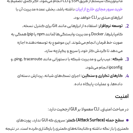
مانیتورینگ سیستم از طریق SSH و CLI انجام می‌شود. اگر کسی تصمیم به
خرید سرور مجازی خارج از ایران
داشته باشد، بخش عمده مدیریت آن با
ابزارهای مبتنی بر CLI خواهد بود.
توسعه نرم‌افزار:
استفاده از ابزارهایی مانند Git برای کنترل نسخه،
کامپایلرها، Docker و مدیریت وابستگی‌ها (مانند npm یا pip) همگی به
صورت خط فرمان انجام می‌شوند. این موضوع به توسعه‌دهنده اجازه
می‌دهد تا گردش کار خود را سریع و یکپارچه سازد.
شبکه:
عیب‌یابی و مدیریت شبکه با دستوراتی مانند
traceroute
،
ping
، و
ipconfig
انجام می‌شود.
کارهای تکراری و سنگین:
اجرای تسک‌های شبانه، پردازش دسته‌ای
داده‌ها، و عملیات پایگاه داده.
امنیت
در مباحث امنیتی، CLI معمولا بر GUI ارجحیت دارد:
سطح حمله (Attack Surface) کمتر:
سروری که GUI ندارد، پورت‌های
کمتری را باز نگه داشته و کتابخانه‌های کمتری را بارگذاری کرده است، در نتیجه