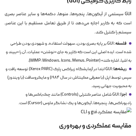
رابط کاربری گرافیکی (GUI)
GUI سیستمی از آیکون‌ها، پنجره‌ها، منوها، دکمه‌ها و سایر عناصر بصری
است که به کاربر اجازه می‌دهد تا از طریق تعامل مستقیم با این عناصر،
سیستم را کنترل کند.
فلسفه:
GUI بر پایه بصری بودن، سهولت استفاده، و شهودی بودن طراحی
شده است. ایده اصلی این است که کاربر به جای «نوشتن» عملیات، آن را «ببیند و
به اشیا، اشاره کند» (WIMP: Windows, Icons, Menus, Pointer).
ریشه‌ها:
GUI ابتدا در آزمایشگاه زیراکس پارک (Xerox PARC) توسعه یافت و
سپس توسط اپل (با معرفی مکینتاش در سال ۱۹۸۴) و مایکروسافت (با ویندوز)
به محبوبیت جهانی رسید.
اجزا:
GUI شامل عناصر کنترلی (Controls) مانند چک‌باکس‌ها و
رادیوباکس‌ها، پنجره‌ها، آیکون‌ها و یک نشانگر ماوس (Cursor) است.
مقایسه عملکردی و بهره‌وری