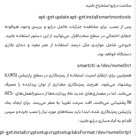
سلامت درایو استخراج کنید.
 apt-get update apt-get install smartmontools 
پس از نصب، برای مشاهده جزئیات کامل درایو و بررسی وجود هرگونه
خطای احتمالی در سطح سخت‌افزار، می‌توانید از این دستور استفاده کنید.
خروجی شامل مواردی مثل درصد استفاده از عمر مفید و دمای کاری
دستگاه خواهد بود.
 smartctl -a /dev/nvme0n1 
همچنین برای ارتقای امنیت، استفاده از رمزنگاری در سطح پارتیشن (LUKS)
پیشنهاد می‌شود. هرچند رمزنگاری مقداری از توان پردازنده را مصرف
می‌کند، اما در معماری‌های جدید که پردازنده‌ها از دستورالعمل‌های AES-
NI پشتیبانی می‌کنند، افت سرعت تقریبا به صفر می‌رسد. برای ایجاد یک
پارتیشن رمزنگاری شده، ابتدا باید بسته‌های مورد نیاز را نصب کرده و سپس
اقدام به آماده‌سازی درایو کنید:
 apt-get install cryptsetup cryptsetup luksFormat /dev/nvme0n1p1 