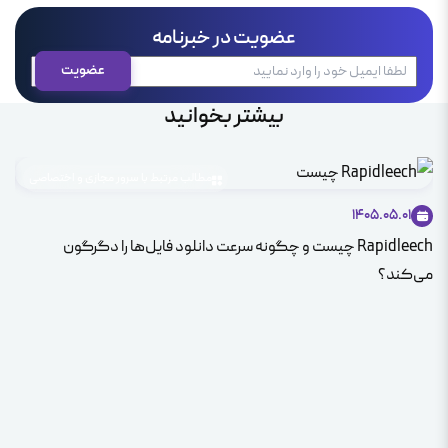
عضویت در خبرنامه
بیشتر بخوانید
مطالب مرتبط با سرور مجازی و اختصاصی
4
1405.05.01
Rapidleech چیست و چگونه سرعت دانلود فایل‌ها را دگرگون
راهن
می‌کند؟
سرور