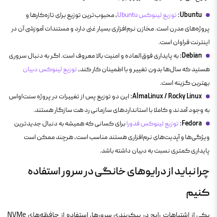
Ubuntu:
توزیع لینوکس Ubuntu
، محبوب‌ترین توزیع برای تازه‌کارها و
پروژه‌های مدرن است. مخازن نرم‌افزاری بسیار غنی دارد و مستندات آموزشی آن در
اینترنت فراوان است.
Debian:
به پایداری فوق‌العاده و امنیت بالا معروف است. اگر به دنبال سروری
هستید که سال‌ها بدون تغییر و با اطمینان کار کند،
توزیع لینوکس دبیان
بهترین گزینه است.
AlmaLinux / Rocky Linux:
این دو توزیع پس از تغییرات در پروژه سنت‌اواس
به وجود آمدند و کاملا با استانداردهای سازمانی رد هت سازگار هستند.
Fedora:
توزیع لینوکس فدورا
برای کسانی که همیشه به دنبال جدیدترین
ویژگی‌ها و آپدیت‌های نرم‌افزاری هستند مناسب است، هرچند ممکن است
پایداری کمتری نسبت به دبیان داشته باشد.
چرا نباید از درایوهای خانگی در سرور استفاده
کنیم
یکی از اشتباهات رایج در پیکربندی سرورها، استفاده از حافظه‌های NVMe