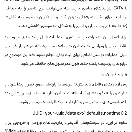
یا EXT4 پارامترهای خاصی دارند که می‌توانند نرخ تاخیر را به حداقل
برسانند. برای مثال، غیرفعال کردن ثبت زمان آخرین دسترسی به فایل‌ها
(noatime) می‌تواند بار پردازشی را به شکل محسوسی کاهش دهد.
برای اعمال این تغییرات در لینوکس، ابتدا باید فایل پیکربندی مربوط به
نقاط اتصال را ویرایش کنید. این کار باعث می‌شود که در هر بار خواندن
فایل، عملیات نوشتن اضافی برای ثبت زمان انجام نشود که این موضوع در
درایوهای پرسرعت باعث حفظ طول عمر سلول‌های حافظه می‌شود.
 vi /etc/fstab 
پس از باز کردن فایل، باید گزینه مربوط به پارتیشن مورد نظر را پیدا کرده و
عبارت زیر را به گزینه‌های آن اضافه کنید. این کار معمولا برای سرورهایی که
با دیتابیس‌های سنگین سر و کار دارند، یک الزام محسوب می‌شود.
 UUID=your-uuid /data ext4 defaults,noatime 0 2 
علاوه بر این، در سیستم‌های قدیمی، زمان‌بندهای ورودی و خروجی برای
مدیریت حرکت هد فیزیکی طراحی شده بودند. اما در حافظه‌های NVMe