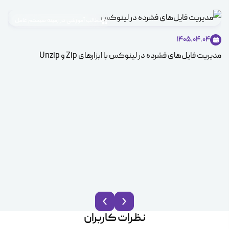
مطالب آموزشی در زمینه سیستم عامل
1405.04.04
مدیریت فایل‌های فشرده در لینوکس با ابزارهای Zip و Unzip
ice
نظرات کاربران