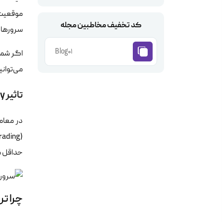
کد تخفیف مخاطبین مجله
سرورها ن
Blog01
اگر شما 
می‌توانی
تاثیر Latency بر معاملات الگوریتمی
حداقل مم
چرا تر