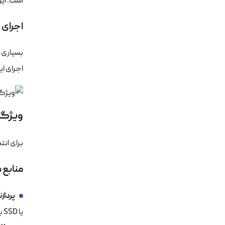
است. این
اجرای ربات
بسیاری ا
اجرای ای
ویژگی
برای انت
منابع 
پرداز
یا SSD برای بارگذاری سریع نرم‌افزارها و اجرای روان‌تر دستورات ضروری است.