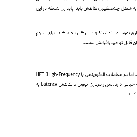
وقعیت استراتژیک باعث می‌شود تا عدد پینگ (Ping) و در نتیجه تاخیر یا Latency به شکل چشمگیری کاهش یابد. پایداری شبکه در این
ازی بورس می‌تواند تفاوت بزرگی ایجاد کند. برای شروع
ان قابل توجهی افزایش دهید.
در معاملات سنتی، تاخیر چند صد میلی‌ثانیه‌ای ممکن است قابل چشم‌پوشی باشد، اما در معاملات الگوریتمی یا HFT (High-Frequency
Trading) که اجرای ربات‌ها در کسری از ثانیه انجام می‌شود، هر میلی‌ثانیه اهمیت حیاتی دارد. سرور مجازی بورس با کاهش Latency به
کنند.