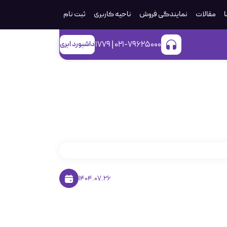
ا
مقالات
نمایندگی فروش
ناحیه کاربری
ثبت‌ نام
021-79625000 | 1779
داشبورد ابری
 را تهیه کنید؟
1404.07.26