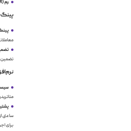
رم (RAM) کافی:
پینگ 
پینگ پای
معاملات
تضمین
تضمین م
نرم‌افز
سیستم
متاتریدر
پشتیب
ساعتی از
برای اجر