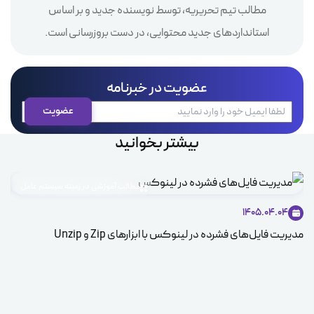
مطالب تیم تحریریه، توسط نویسنده جدید و بر اساس
استانداردهای جدید محتوایی، در دست بروزرسانی است.
عضویت در خبرنامه
بیشتر بخوانید
مطالب آموزشی در زمینه سیستم عامل
1405.04.04
مدیریت فایل‌های فشرده در لینوکس با ابزارهای Zip و Unzip
ice