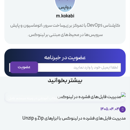
m.kokabi
کارشناس DevOps با تمرکز بر زیرساخت سرور، اتوماسیون و پایش
سرویس‌ها در محیط‌های مبتنی بر لینوکس.
عضویت در خبرنامه
بیشتر بخوانید
مطالب آموزشی در زمینه سیستم عامل
1405.04.04
مدیریت فایل‌های فشرده در لینوکس با ابزارهای Zip و Unzip
ice