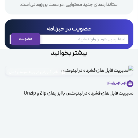
استانداردهای جدید محتوایی، در دست بروزرسانی است.
عضویت در خبرنامه
بیشتر بخوانید
مطالب آموزشی در زمینه سیستم عامل
1405.04.04
مدیریت فایل‌های فشرده در لینوکس با ابزارهای Zip و Unzip
ice