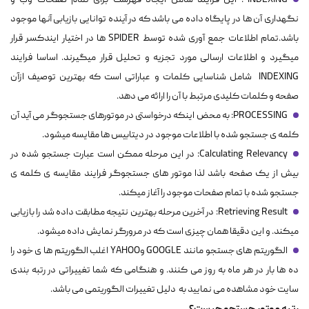
INDEXING : این فرایند شامل ایجاد فهرست برای تمام صفحات وب و
نگهداری آن ها در پایگاه داده می باشد که در آینده توانایی بازیابی آنها موجود
باشد.تمام اطلاعات جمع آوری شده توسط SPIDER ها در اختیار ایندکسر قرار
میگیرد و اطلاعات ارسالی مورد تجزیه و تحلیل قرار میگیرند. اساسا فرایند
INDEXING شامل شناسایی کلمات و عباراتی است که بهترین توصیف ازآن
صفحه و کلمات کلیدی مرتبط با آن را ارائه می دهد.
PROCESSING: به محض اینکه درخواستی در موتورهای جستجوگر می آید آن
کلمه ی جستجو شده با اطلاعات موجود در دیتابیس ها مقایسه میشود.
Calculating Relevancy: در این مرحله ممکن است عبارت جستجو شده در
بیش از یک صفحه باشد لذا موتور های جستجوگر فرایند مقایسه ی کلمه ی
جستجو شده با تمام صفحات موجود را آغاز میکند.
Retrieving Result: در آخرین مرحله بهترین نتیجه مطابقت داده شد را بازیابی
میکند. و این دقیقا همان چیزی است که در مرورگر نمایش داده میشود.
الگوریتم های جستجو مانند GOOGLE وYAHOO اغلب الگوریتم ها ی خود را
ده ها بار در هر ماه به روز می کنند. و هنگامی که شما تغییراتی در رتبه بندی
سایت خود مشاهده می نمایید به دلیل تغییرات الگوریتمی می باشد.