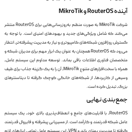
آینده RouterOS و MikroTik
شرکت MikroTik به صورت منظم به‌روزرسانی‌هایی برای RouterOS منتشر
می‌کند که شامل ویژگی‌های جدید و بهبودهای امنیتی است. با توجه به
گسترش روزافزون شبکه‌های کامپیوتری و نیاز به مدیریت پیشرفته‌تر، انتظار
می‌رود که RouterOS همچنان به عنوان یک ابزار مهم برای مدیران شبکه و
متخصصان فناوری اطلاعات باقی بماند. توسعه مداوم این سیستم عامل،
همراه با سخت‌افزارهای متنوع MikroTik، آن را به یک گزینه جذاب برای طیف
وسیعی از کاربردها، از شبکه‌های خانگی کوچک گرفته تا دیتاسنترهای
بزرگ، تبدیل کرده است.
جمع‌بندی نهایی
RouterOS، با قابلیت‌های جامع و انعطاف‌پذیری بالای خود، یک سیستم
عامل شبکه قدرتمند و کارآمد است. از مسیریابی پیشرفته و فایروال قدرتمند
گرفته تا مدیریت پهنای باند و VPN، این سیستم عامل تمامی ابزارهای لازم