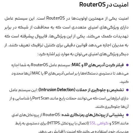
امنیت در RouterOS
امنیت یکی از مهمترین اولویت‌ها در RouterOS است. این سیستم عامل
دارای ویژگی‌های امنیتی متعددی است که به محافظت از شبکه در برابر
تهدیدات کمک می‌کند. یکی از این ویژگی‌ها، فایروال پیشرفته است که
به مدیران اجازه می‌دهد قوانین دقیقی برای کنترل ترافیک تعریف کنند. از
دیگر ویژگی‌های امنیتی می‌توان به موارد زیر اشاره کرد:
فیلتر کردن آدرس‌های IP و MAC:
سیستم عامل RouterOS به شما اجازه
می‌دهد تا دسترسی دستگاه‌ها را بر اساس آدرس‌های IP یا MAC آن‌ها محدود
کنید.
تشخیص و جلوگیری از حملات (Intrusion Detection):
این سیستم عامل
دارای ابزارهایی است که می‌توانند حملات رایج مانند Port Scan را شناسایی و از
آن‌ها جلوگیری کنند.
پشتیبانی از پروتکل‌های رمزنگاری شده:
RouterOS از پروتکل‌های امنی
مانند SSH و
گواهی SSL
(اتصال با پروتکل HTTPS) برای دسترسی به رابط
مدیریتی خود استفاده می‌کند که امنیت را افزایش می‌دهد.