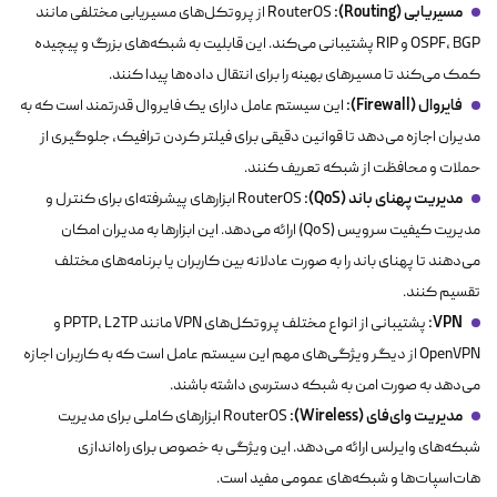
مسیریابی (Routing):
RouterOS از پروتکل‌های مسیریابی مختلفی مانند
OSPF، BGP و RIP پشتیبانی می‌کند. این قابلیت به شبکه‌های بزرگ و پیچیده
کمک می‌کند تا مسیرهای بهینه را برای انتقال داده‌ها پیدا کنند.
فایروال (Firewall):
این سیستم عامل دارای یک فایروال قدرتمند است که به
مدیران اجازه می‌دهد تا قوانین دقیقی برای فیلتر کردن ترافیک، جلوگیری از
حملات و محافظت از شبکه تعریف کنند.
مدیریت پهنای باند (QoS):
RouterOS ابزارهای پیشرفته‌ای برای کنترل و
مدیریت کیفیت سرویس (QoS) ارائه می‌دهد. این ابزارها به مدیران امکان
می‌دهند تا پهنای باند را به صورت عادلانه بین کاربران یا برنامه‌های مختلف
تقسیم کنند.
VPN:
پشتیبانی از انواع مختلف پروتکل‌های VPN مانند PPTP، L2TP و
OpenVPN از دیگر ویژگی‌های مهم این سیستم عامل است که به کاربران اجازه
می‌دهد به صورت امن به شبکه دسترسی داشته باشند.
مدیریت وای‌فای (Wireless):
RouterOS ابزارهای کاملی برای مدیریت
شبکه‌های وایرلس ارائه می‌دهد. این ویژگی به خصوص برای راه‌اندازی
هات‌اسپات‌ها و شبکه‌های عمومی مفید است.