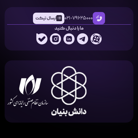
021-79625000
ارسال تیکت
ما را دنبال کنید