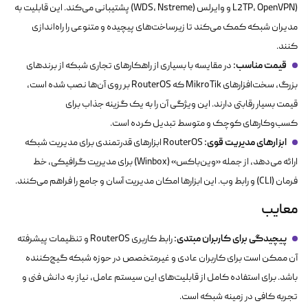
L2TP، OpenVPN) و وایرلس (WDS، Nstreme) پشتیبانی می‌کند. این قابلیت به
مدیران شبکه کمک می‌کند تا زیرساخت‌های پیچیده و متنوعی را راه‌اندازی
کنند.
قیمت مناسب:
در مقایسه با بسیاری از راهکارهای تجاری شبکه از برندهای
بزرگ، سخت‌افزارهای MikroTik که RouterOS بر روی آن‌ها نصب شده است،
قیمت بسیار رقابتی دارند. این ویژگی آن را به یک گزینه جذاب برای
کسب‌وکارهای کوچک و متوسط تبدیل کرده است.
ابزارهای مدیریت قوی:
RouterOS ابزارهای قدرتمندی برای مدیریت شبکه
ارائه می‌دهد، از جمله «وین‌باکس» (Winbox) برای مدیریت گرافیکی، خط
فرمان (CLI) و رابط وب. این ابزارها امکان مدیریت آسان و جامع را فراهم می‌کنند.
معایب
پیچیدگی برای کاربران مبتدی:
رابط کاربری RouterOS و تنظیمات پیشرفته
آن ممکن است برای کاربران عادی و غیرمتخصص در حوزه شبکه گیج‌کننده
باشد. برای استفاده کامل از قابلیت‌های این سیستم عامل، نیاز به دانش فنی و
تجربه کافی در زمینه شبکه است.