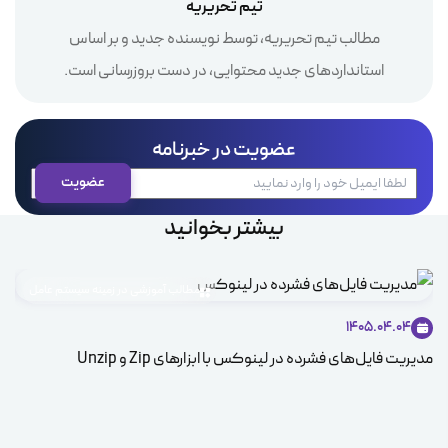
تیم تحریریه
مطالب تیم تحریریه، توسط نویسنده جدید و بر اساس
استانداردهای جدید محتوایی، در دست بروزرسانی است.
عضویت در خبرنامه
بیشتر بخوانید
مطالب آموزشی در زمینه سیستم عامل
1405.04.04
مدیریت فایل‌های فشرده در لینوکس با ابزارهای Zip و Unzip
ice