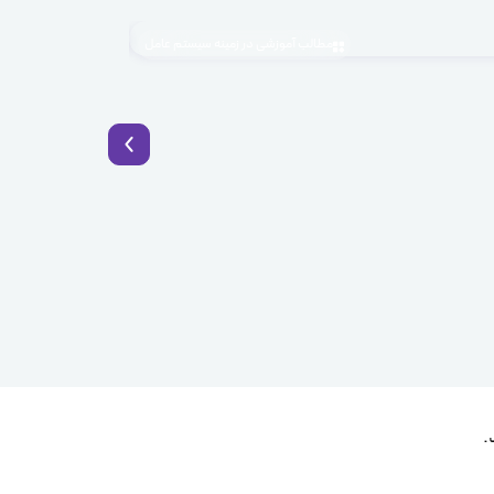
مطالب آموزشی در زمینه سیستم عامل
1405.04.03
BaaS چیست؟ راهکار نوین توسعه سریع اپلیکیشن با Backend as a Service
.