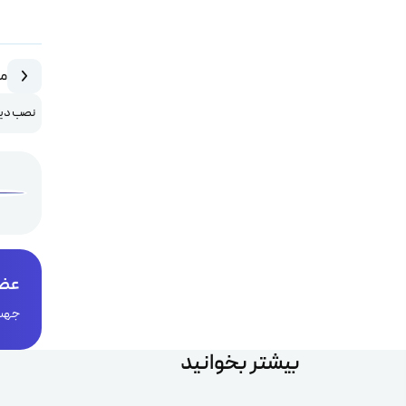
مق
نصب دیتا بیس iaDB
عضو
جهت 
بیشتر بخوانید