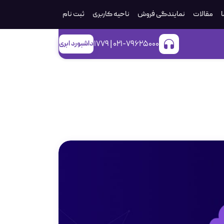
ا
مقالات
نمایندگی فروش
ناحیه کاربری
ثبت‌ نام
021-79625000 | 1779
داشبورد ابری