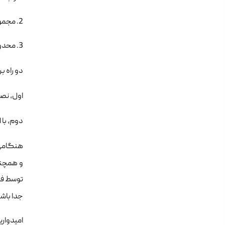
2. مجموعه ای از محدودیت دانلود (مثلا بیش از 100 مگابایت در کالج یا دانشگاه شما وجود ندارد.)
3. محدودیت زمانی برای هر دانلود وجود داشته باشد و …
دو راه بر
اول، ن
دوم، با 
هنگامی ک
و همچنین
توسط فای
جدا باشن
امیدواری