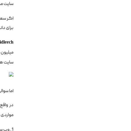
سایت مس
اگر سعی 
برای دا
idleech
میلیون ک
سایت های
اما سوا
در واقع 
مواردی 
1. وب سایت های میزبانی وب مانند