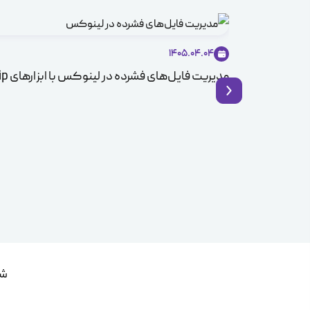
1405.04.04
مدیریت فایل‌های فشرده در لینوکس با ابزارهای Zip و Unzip
شم