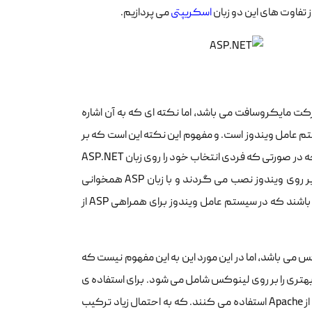
از تفاوت های این دو زبان
اسکریپتی
می پردازیم.
مایکروسافت می باشد، اما نکته ای که به آن اشاره
عامل ویندوز است. و مفهوم این نکته این است که بر
روی دیگر سیستم عامل ها مانند لینوکس کاربردی و قابل اجرا نخواهد بود. در نتیجه در صورتی که فردی انتخاب خود را روی زبان ASP.NET
می گذارد، همراه با آن تمام مشتقات و نیازمندی هایی را استفاده خواهد کرد که بر روی ویندوز نصب می گردند و با زبان ASP همخوانی
خواهند داشت. که این نیازمندی ها یا سرویس ها در واقع دیتابیس و وب سرور می باشند که در سیستم عامل ویندوز برای همراهی ASP از
ی باشد، اما در این مورد این به این مفهوم نیست که
هتری را بر روی لینوکس شامل می شود. برای استفاده ی
بهینه و هماهنگی بیشتر، کاربران PHP از دیتابیس MYSQL و برای وب سرور عموما از Apache استفاده می کنند. که به احتمال زیاد ترکیب