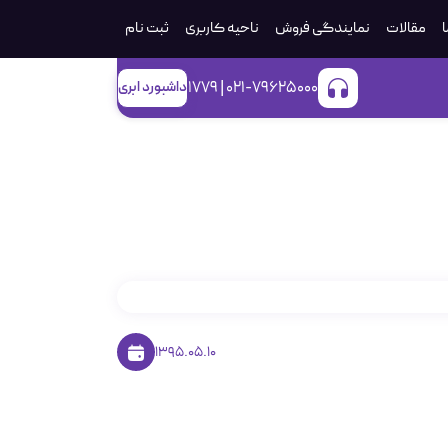
ا
مقالات
نمایندگی فروش
ناحیه کاربری
ثبت‌ نام
021-79625000 | 1779
داشبورد ابری
1395.05.10