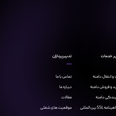
ر خدمات
تدبیرپردازان
و انتقال دامنه
تماس با ما
د و فروش دامنه
درباره ما
یندگی دامنه
مقالات
مه SSL بین المللی
موقعیت های شغلی