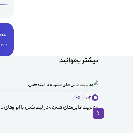
عضو
جهت 
بیشتر بخوانید
1405.04.04
مدیریت فایل‌های فشرده در لینوکس با ابزارهای Zip و Unzip