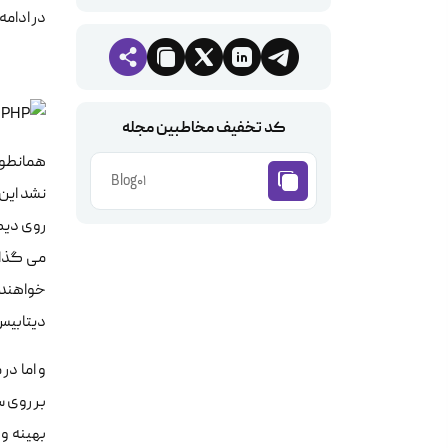
در ادام
کد تخفیف مخاطبین مجله
همانطور 
Blog01
نشد این
دیتابیس Microsoft SQL Server و برای وب سرور نیز اکثرا از IIS است
و اما در
بر روی 