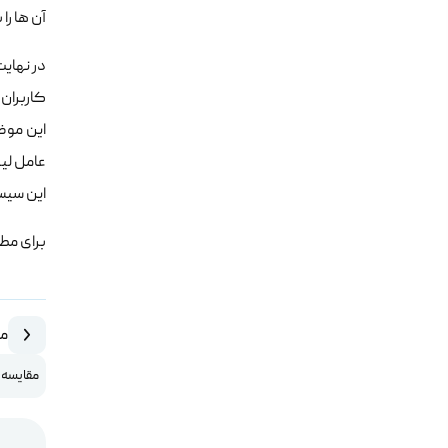
آن ها را با مخفف LAMP شنی
در نهای
این سیس
برای مطا
مق
مقایسه PHP و ASP