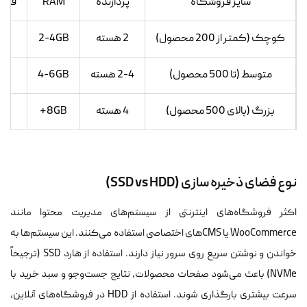
سایز فروشگاه
پردازنده
RAM
فضای
کوچک (کمتر از 200 محصول)
2 هسته
2-4GB
D
متوسط (تا 500 محصول)
2-4 هسته
4-6GB
D
بزرگ (بالای 500 محصول)
4 هسته
8GB+
SD
نوع فضای ذخیره‌ سازی (SSD vs HDD)
اکثر فروشگاه‌های اینترنتی از سیستم‌های مدیریت محتوا مانند
WooCommerce یا CMS‌های اختصاصی استفاده می‌کنند. این سیستم‌ها به
خواندن و نوشتن سریع روی سرور نیاز دارند. استفاده از هارد SSD (ترجیحاً
NVMe) باعث می‌شود صفحات محصولات، نتایج جست‌وجو و سبد خرید با
سرعت بیشتری بارگذاری شوند. استفاده از HDD در فروشگاه‌های آنلاین،