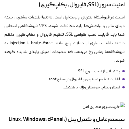
امنیت سرور (SSL، فایروال، بکاپ‌گیری)
امنیت در فروشگاه اینترنتی اولویت اول است. نه‌تنها اطلاعات مشتریان بلکه
دیتای مالی و تراکنش‌ها باید محافظت شوند. VPS فروشگاهی انتخابی
شما باید قابلیت نصب گواهی SSL، تنظیم فایروال و بکاپ‌گیری منظم
داشته باشد. بسیاری از حملات رایج مانند brute-force یا injection به
فروشگاه‌ها زمانی رخ می‌دهد که تنظیمات امنیتی پایه‌ای نادیده گرفته
شوند.
پشتیبانی از نصب سریع SSL
قابلیت تنظیم دسترسی و فایروال در سطح root
امکان بکاپ خودکار روزانه یا هفتگی
سیستم‌ عامل و کنترل پنل (Linux، Windows، cPanel،