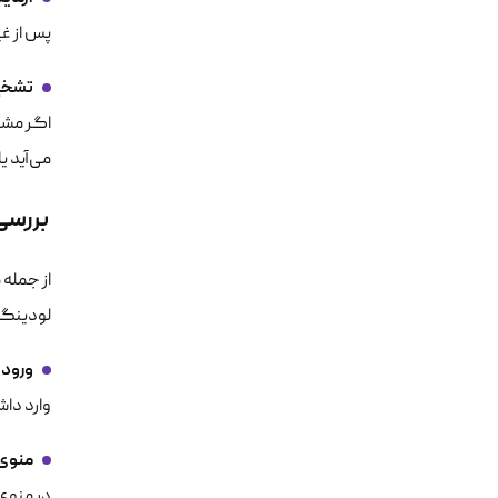
پس از غی
تشخیص
اگر مشک
می‌آید ی
بررسی
از جمله 
لودینگ د
ورود 
وارد دا
منوی