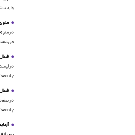
وارد دا
منوی
می‌دهد.
فعال
enty Twenty
فعال 
Twenty Twenty 
آزما
پس از فعال کردن قالب Twenty Twenty، 