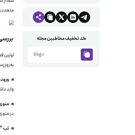
متعددی ت
بررسی 
کد تخفیف مخاطبین مجله
Blog01
اولین ق
به‌روزرس
ورود 
وارد دا
منوی 
در منوی 
تب “پ