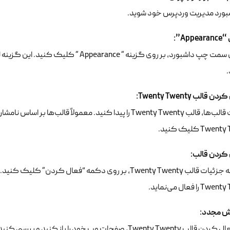
شبورد مدیریت وردپرس خود شوید.
:
“Appearance”
در منوی سمت چپ داشبورد، بر روی گزینه ” nce
 کردن قالب
Twenty Twenty
:
در لیست قالب‌ها، قالب Twenty Twenty را پیدا کنید. معمولاً ق
Tw کلیک کنید.
کردن قالب
:
در صفحه جزئیات قالب Twenty Twenty، بر روی دکمه “فعال ک
را فعال می‌نماید.
یش مجدد
:
صفحات وب خود را باز کنید و بررسی کنید آیا خطای لودینگ حل شده است یا خیر.