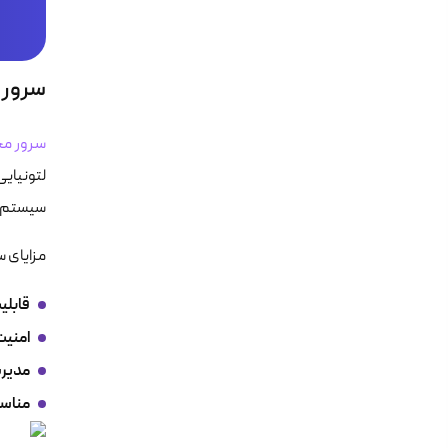
سرور 
سرور م
سیستم‌عا
مزایای س
قابلی
امنیت 
مدیری
مناسب