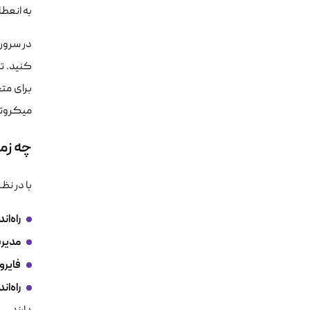
به انعطا
برای مت
میکروتی
چه زم
با در ن
راه‌اندازی N
مدیری
فایرو
راه‌اندا