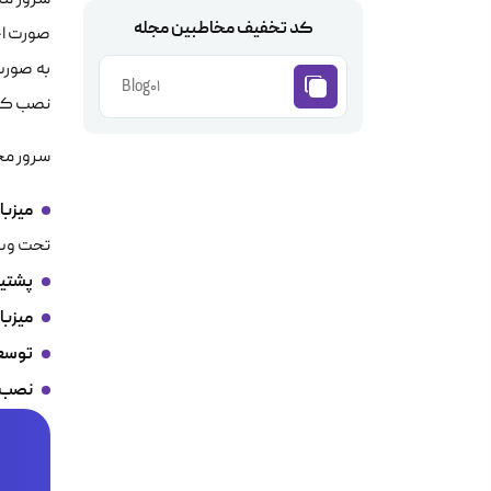
کد تخفیف مخاطبین مجله
صورت اخ
Blog01
نصب کن
سرور مجا
میزبا
تحت وب
پشتیب
میزبا
توسعه
نصب ن