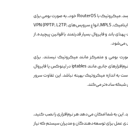
این بخش، جایی است که تفاوت سرور مجازی معمولی و میکروتیک به اوج خود می‌رسد. میکروتیک با RouterOS خود، به صورت بومی برای
مدیریت و کنترل شبکه طراحی شده است. قابلیت‌های پیشرفته‌ای مانند مسیریابی داینامیک، MPLS، انواع سرویس‌های VPN (PPTP, L2TP,
مدیریت مصرف Quality of Service (QoS) برای مدیریت پهنای باند و فایروال بسیار قدرتمند با قوانین پیچیده، از
 می‌شود.
 صورت بومی و متمرکز مانند میکروتیک نیستند. برای
پیاده‌سازی ویژگی‌های پیشرفته شبکه و فایروال در VPS، نیاز به نصب و پیکربندی نرم‌افزارهای جانبی مانند iptables در لینوکس یا فایروال
ست به اندازه میکروتیک بهینه نباشد. این تفاوت سرور
شبکه ساده‌تر می‌کند.
root یا administrator به سیستم‌عامل دارید. این به شما امکان می‌دهد هر نرم‌افزاری را نصب کنید،
زادی عمل برای توسعه‌دهندگان و مدیران سیستم که نیاز