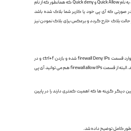
از این قسمت که خارج بشیم در صفحه اصلی CSF دو بخش بسیار کاربردی وجود دارد به نام Quick Allow و Quick deny که همانطور که از نام
ر صورتی که آی پی خود یا کاربر شما بلاک شده باشد
ست IP را در باکس جلوی آن زده و سپس گزینه ی Quick Allow را بزنید تا آن IP از حالت بلاک خارج گردد و برعکس برای بلاک نمودن نیز
ممکن است بخواهید علت بلاک شدن IP خود را بدانید، برای اینکار نیز به سادگی وارد قسمت firewall Deny IPs شده و بازدن ctrl+f و در
قسمت مربوط به سرچ، آی پی خود را وارد نمایید تا علت بلاک شدن را به شما نشان دهد. البته از قسمت firewall allow IPs هم می توانید آی پی
 دیگر گزینه ها که اهمیت کمتری دارند را در پایین