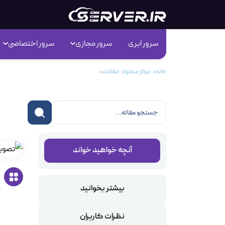
سرور ابری
سرور مجازی
سرور اختصاصی
خانه
مرکز محتوا
مقالات
csf دایرکت ادمین
csf دایرکت ادمین
آنچه خواهید خواند
بیشتر بخوانید
نظرات کاربران