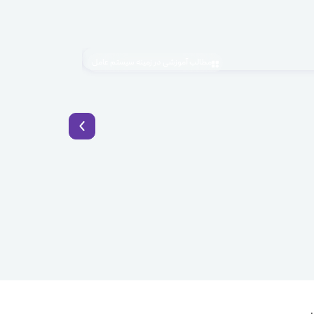
مطالب آموزشی در زمینه سیستم عامل
1405.04.03
BaaS چیست؟ راهکار نوین توسعه سریع اپلیکیشن با Backend as a Service
.