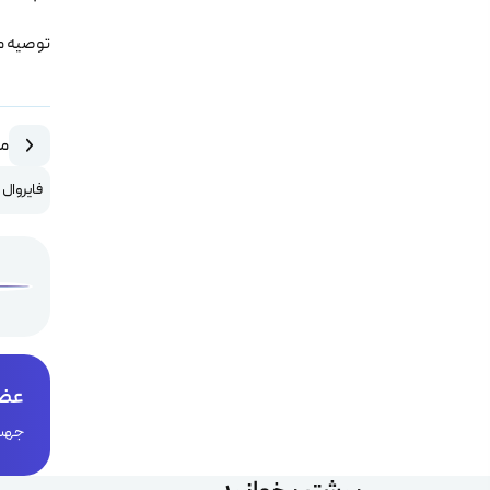
توصیه 
مق
فایروال
عضو
جهت 