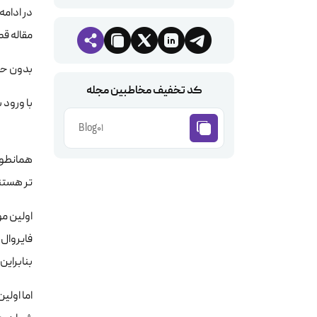
در ادامه
مقاله قص
بدون حا
کد تخفیف مخاطبین مجله
با ورود 
Blog01
همانطور
تر هستند
بنابراین حال می ب