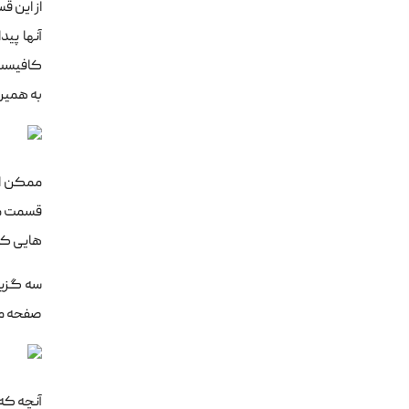
آنها پیداست
به همین طر
هایی که allow هستند را مشاهده ن
سه گزین
صفحه مش
آنچه که در رابطه با فایر