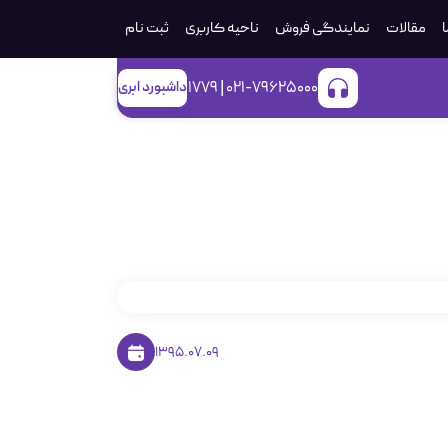
ا
مقالات
نمایندگی فروش
ناحیه کاربری
ثبت‌ نام
021-79625000 | 1779
داشبورد ابری
1395.07.09