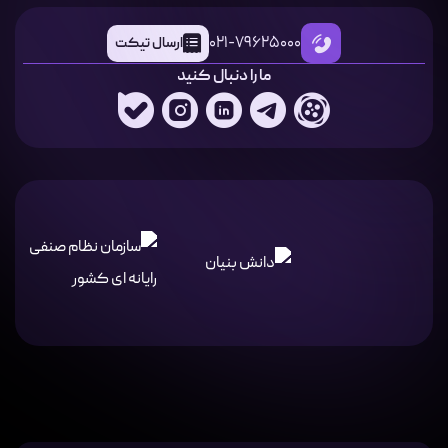
021-79625000
ارسال تیکت
ما را دنبال کنید