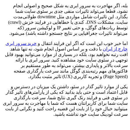
بله، اگر مهاجرت به سرور ابری به شکل صحیح و اصولی انجام
نشود، قطعا می‌تواند تاثیرات منفی جدی بر سئوی سایت شما
بگذارد. این تاثیرات شامل مواردی مثل downtime طولانی‌مدت
سایت، مشکلات DNS، کندی یا خطاهایی در فرایند خزش (crawl)
توسط ربات‌های گوگل، و حتی تغییر IP و لوکیشن سرور (که
می‌تواند تاثیرات جغرافیایی بر نتایج جستجو داشته باشد) می‌شود.
اما خبر خوب این است که اگر این فرایند انتقال و
خرید سرور ابری
خارج از ایران
با دقت و بر اساس اصول انجام شود، نه تنها شاهد
افت رتبه نخواهید بود، بلکه در بسیاری از موارد می‌توانید بهبود قابل
توجهی در سئوی سایت خود مشاهده کنید. سرور ابری با ارائه
سرعت بالاتر و پایداری بیشتر، می‌تواند به طور مستقیم بر
فاکتورهای مهم رتبه‌بندی گوگل مانند سرعت بارگذاری صفحه
(Page Speed) و تجربه کاربری (UX) تاثیر مثبت بگذارد.
یکی از موارد تاثیر گذار در سئو، داشتن یک میزبان در دسترس و
قابل اعتماد است و حتی باید بدانید که یکی از پارامترهای تاثیر گذار
در سئوی فنی و فرایند رنک گیری نتایج شما، سرعت بارگذاری
سایت شما برای کاربرانتان هست که شما با مهاجرت به سرور ابری
میتوانید خیال خود را از بابت این قضیه راحت کنید و نگرانی از بابت
سرعت لودینگ سایت خود نداشته باشید.