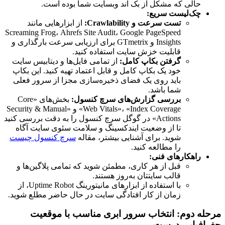
حالی که مشکل از بک اند وبسایت شما بوده است.
چک‌لیست سریع:
تست سرعت و Crawlability:
از ابزارهایی مانند
Screaming Frog، Ahrefs Site Audit، Google PageSpeed
Insights و GTmetrix برای ارزیابی سرعت بارگذاری و
قابلیت خزش سایت استفاده کنید.
گرفتن بکاپ کامل:
از تمامی فایل‌ها و دیتابیس سایت
خود یک بکاپ کامل و قابل اعتماد تهیه کنید. این بکاپ
باید روی یک فضای ذخیره‌سازی مجزا از سرور فعلی
شما باشد.
بررسی گزارش‌های سرچ کنسول:
بخش‌های «Core
Web Vitals»، «Index Coverage» و «Security & Manual
Actions» در گوگل سرچ کنسول را به دقت بررسی کنید
تا از وضعیت ایندکسینگ و سلامت سئوی سایت آگاه
شوید. برای آشنایی بیشتر، مقاله
سرچ کنسول چیست
را مطالعه کنید.
راهکارهای فنی:
قبل از هر کاری، مطمئن شوید که تمامی پلاگین‌ها و
قالب سایتتان به‌روز هستند.
با استفاده از ابزارهای مانیتورینگ Uptime Robot، از
زمان از کار افتادگی سایت در حال حاضر مطلع شوید.
مرحله دوم: انتخاب سرور ابری مناسب با موقعیت
جغرافیایی درست