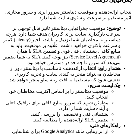
انتخاب ارائه‌دهنده و موقعیت دیتاسنتر سرور ابری و سرور مجازی،
تاثیر مستقیم بر سرعت و سئوی سایت شما دارد.
توضیح:
موقعیت جغرافیایی دیتاسنتر تاثیر قابل توجهی بر
سرعت بارگذاری سایت برای کاربران هدف شما دارد. هرچه
دیتاسنتر به مخاطبان شما نزدیک‌تر باشد، تاخیر (latency) کمتر
و سرعت بالاتری خواهید داشت. علاوه بر موقعیت، باید به
منابع کافی، پشتیبانی فنی قوی و تضمین SLA یا همان
(Service Level Agreement) نیز توجه کنید. SLA به شما تضمین
می‌دهد که سرور تا چه حد در دسترس خواهد بود.
هشدار رایج:
انتخاب ارائه‌دهنده نامناسب یا دیتاسنتر دور از
مخاطبان می‌تواند منجر به کندی سایت و تجربه کاربری
ضعیف شود که مستقیما به افت رتبه سئو منجر خواهد شد.
چک‌لیست سریع:
موقعیت دیتاسنتر را بر اساس اکثریت مخاطبان خود
انتخاب کنید.
مطمئن شوید که سرور منابع کافی برای ترافیک فعلی
و آینده سایت شما را دارد.
پشتیبانی فنی و تخصصی را بررسی کنید.
تضمین SLA ارائه‌دهنده را مطالعه کنید.
راهکارهای فنی:
از ابزارهایی مانند Google Analytics برای شناسایی