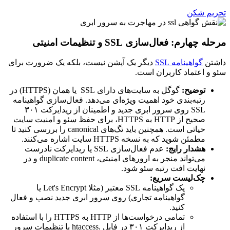
تحریم شکن
مرحله چهارم: فعال‌سازی SSL و تنظیمات امنیتی
داشتن
گواهینامه SSL
دیگر یک آپشن نیست، بلکه یک ضرورت برای
سئو و اعتماد کاربران است.
توضیح:
گوگل به سایت‌های دارای SSL یا همان (HTTPS) در
رتبه‌بندی خود اهمیت ویژه‌ای می‌دهد. فعال‌سازی گواهینامه
SSL روی سرور ابری جدید و اطمینان از ریدایرکت ۳۰۱
صحیح از HTTP به HTTPS، برای حفظ سئو و امنیت سایت
حیاتی است. همچنین باید تگ‌های canonical را بررسی کنید تا
مطمئن شوید که به نسخه HTTPS سایت اشاره می‌کنند.
هشدار رایج:
عدم فعال‌سازی SSL یا ریدایرکت نادرست
می‌تواند منجر به ارورهای امنیتی، duplicate content و در
نهایت افت رتبه سئو شود.
چک‌لیست سریع:
یک گواهینامه SSL معتبر (مثلا Let's Encrypt یا
گواهینامه تجاری) روی سرور ابری جدید نصب و فعال
کنید.
تمامی درخواست‌ها از HTTP به HTTPS را با استفاده
از ریدایرکت ۳۰۱ در فایل .htaccess یا تنظیمات سرور