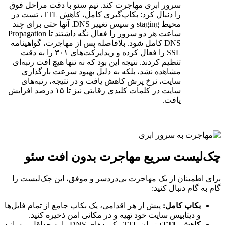
سرور ابری مهاجرت کند. تیم سئو با دقت مراحل فوق
را دنبال کرد: بکاپ‌گیری کامل، کاهش TTL، تست در
محیط staging و سپس تغییر DNS. آنها حتی برای چند
ساعت هر دو سرور را فعال نگه داشتند تا Propagation
DNS کامل شود. بلافاصله پس از مهاجرت، گواهینامه
SSL را فعال کرده و ریدایرکت‌های ۳۰۱ را به دقت
تنظیم کردند. نتیجه این بود که نه تنها هیچ افت رتبه‌ای
مشاهده نشد، بلکه به دلیل بهبود سرعت بارگذاری
سایت، نرخ پرش کاهش یافت و در نتیجه، رتبه‌های
سایت در کلمات کلیدی رقابتی نیز تا ۱۵ درصد افزایش
یافت.
چک‌لیست سریع مهاجرت بدون افت سئو
برای اطمینان از یک مهاجرت بی‌دردسر و موفق، این چک‌لیست را
گام به گام دنبال کنید:
بکاپ کامل:
پیش از هر اقدامی، یک بکاپ جامع از تمام فایل‌ها
و دیتابیس سایت خود تهیه و در مکانی امن ذخیره کنید.
کاهش TTL:
زمان TTL رکوردهای DNS را به حداقل برسانید