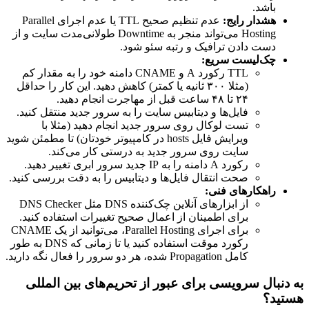
باشد.
هشدار رایج:
عدم تنظیم صحیح TTL یا عدم اجرای Parallel
Hosting می‌تواند منجر به Downtime طولانی‌مدت سایت و از
دست دادن ترافیک و رتبه سئو شود.
چک‌لیست سریع:
TTL رکورد A و CNAME دامنه خود را به مقدار کم
(مثلا ۳۰۰ ثانیه یا کمتر) کاهش دهید. این کار را حداقل
۲۴ تا ۴۸ ساعت قبل از مهاجرت انجام دهید.
فایل‌ها و دیتابیس سایت را به سرور جدید منتقل کنید.
تست لوکال روی سرور جدید انجام دهید (مثلا با
ویرایش فایل hosts در کامپیوتر خودتان) تا مطمئن شوید
سایت روی سرور جدید به درستی کار می‌کند.
رکورد A دامنه را به IP جدید سرور ابری تغییر دهید.
صحت انتقال فایل‌ها و دیتابیس را به دقت بررسی کنید.
راهکارهای فنی:
از ابزارهای آنلاین چک‌کننده DNS مثل DNS Checker
برای اطمینان از اعمال صحیح تغییرات استفاده کنید.
برای اجرای Parallel Hosting، می‌توانید از یک CNAME
رکورد موقت استفاده کنید یا تا زمانی که DNS به طور
کامل Propagation شده، هر دو سرور را فعال نگه دارید.
به دنبال سرویسی برای عبور از تحریم‌های بین المللی
هستید؟