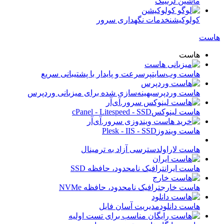
ماشین لرنینگ
کولوکیشن
خدمات نگهداری سرور
هاست
هاست
هاست وب‌سایت
پرسرعت و پایدار با پشتیبانی سریع
هاست وردپرس
بهینه‌سازی شده برای میزبانی وردپرس
هاست لینوکس
cPanel - Litespeed - SSD
هاست ویندوز
Plesk - IIS - SSD
هاست لاراول
دسترسی آزاد به ترمینال
هاست ایران
ترافیک نامحدود، حافظه SSD
هاست خارج
ترافیک نامحدود، حافظه NVMe
هاست دانلود
مدیریت آسان فایل‌‌‌