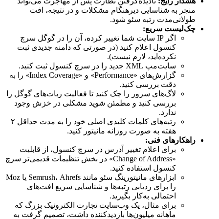
هشدار رایج:
نادیده‌گرفتن نظارت پس از مهاجرت می‌تواند
منجر به شناسایی دیرهنگام مشکلات و در نتیجه، افت
طولانی‌مدت رتبه سئو شود.
چک‌لیست سریع:
اگر IP سایت شما تغییر کرده، آن را در گوگل سرچ
کنسول اعلام کنید (در صورتی که دامنه جدیدی ثبت
نکرده‌اید، لازم نیست).
سایت‌مپ XML جدید را در سرچ کنسول ثبت کنید.
گزارش‌های «Performance» و «Index Coverage» را به
دقت بررسی کنید.
لاگ‌های سرور را چک کنید تا فعالیت ربات‌های گوگل را
بررسی کنید و مطمئن شوید مشکلی در خزش وجود
ندارد.
رتبه‌های کلمات کلیدی اصلی خود را به مدت حداقل ۲
هفته به صورت روزانه مانیتور کنید.
راهکارهای فنی:
برای اعلام تغییر آدرس در سرچ کنسول، از قابلیت
«Change of Address» در بخش تنظیمات قدیمی‌تر سرچ
کنسول استفاده کنید.
ابزارهای مانیتورینگ سئو مانند Semrush، Ahrefs یا Moz
را برای ردیابی رتبه‌ها و شناسایی سریع افت‌های
احتمالی به‌کار بگیرید.
برای مثال، یک وب‌سایت تجارت الکترونیک بزرگ که
ماهانه میلیون‌ها بازدیدکننده داشت، تصمیم گرفت به