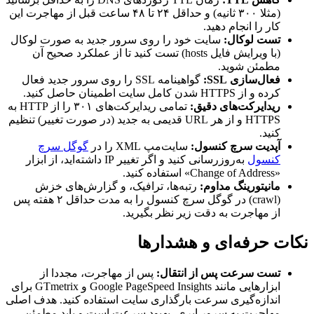
(مثلا ۳۰۰ ثانیه) و حداقل ۲۴ تا ۴۸ ساعت قبل از مهاجرت این
کار را انجام دهید.
تست لوکال:
سایت خود را روی سرور جدید به صورت لوکال
(با ویرایش فایل hosts) تست کنید تا از عملکرد صحیح آن
مطمئن شوید.
فعال‌سازی SSL:
گواهینامه SSL را روی سرور جدید فعال
کرده و از HTTPS شدن کامل سایت اطمینان حاصل کنید.
ریدایرکت‌های دقیق:
تمامی ریدایرکت‌های ۳۰۱ را از HTTP به
HTTPS و از هر URL قدیمی به جدید (در صورت تغییر) تنظیم
کنید.
آپدیت سرچ کنسول:
سایت‌مپ XML را در
گوگل سرچ
کنسول
به‌روزرسانی کنید و اگر تغییر IP داشته‌اید، از ابزار
«Change of Address» استفاده کنید.
مانیتورینگ مداوم:
رتبه‌ها، ترافیک، و گزارش‌های خزش
(crawl) در گوگل سرچ کنسول را به مدت حداقل ۲ هفته پس
از مهاجرت به دقت زیر نظر بگیرید.
نکات حرفه‌ای و هشدارها
تست سرعت پس از انتقال:
پس از مهاجرت، مجددا از
ابزارهایی مانند Google PageSpeed Insights و GTmetrix برای
اندازه‌گیری سرعت بارگذاری سایت استفاده کنید. هدف اصلی
مهاجرت به سرور ابری، بهبود سرعت است و باید مطمئن