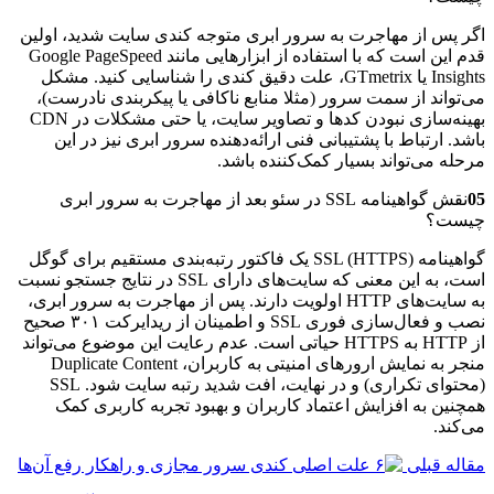
اگر پس از مهاجرت به سرور ابری متوجه کندی سایت شدید، اولین
قدم این است که با استفاده از ابزارهایی مانند Google PageSpeed
Insights یا GTmetrix، علت دقیق کندی را شناسایی کنید. مشکل
می‌تواند از سمت سرور (مثلا منابع ناکافی یا پیکربندی نادرست)،
بهینه‌سازی نبودن کدها و تصاویر سایت، یا حتی مشکلات در CDN
باشد. ارتباط با پشتیبانی فنی ارائه‌دهنده سرور ابری نیز در این
مرحله می‌تواند بسیار کمک‌کننده باشد.
05
نقش گواهینامه SSL در سئو بعد از مهاجرت به سرور ابری
چیست؟
گواهینامه SSL (HTTPS) یک فاکتور رتبه‌بندی مستقیم برای گوگل
است، به این معنی که سایت‌های دارای SSL در نتایج جستجو نسبت
به سایت‌های HTTP اولویت دارند. پس از مهاجرت به سرور ابری،
نصب و فعال‌سازی فوری SSL و اطمینان از ریدایرکت ۳۰۱ صحیح
از HTTP به HTTPS حیاتی است. عدم رعایت این موضوع می‌تواند
منجر به نمایش ارورهای امنیتی به کاربران، Duplicate Content
(محتوای تکراری) و در نهایت، افت شدید رتبه سایت شود. SSL
همچنین به افزایش اعتماد کاربران و بهبود تجربه کاربری کمک
می‌کند.
مقاله قبلی