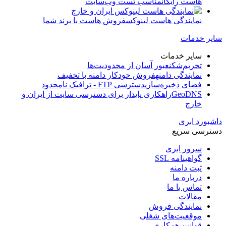
هاست رایگان
مناسب تست وب‌سایت
نمایندگی هاست لینوکس
فروش هاست با برند شما
سایر خدمات
سایر خدمات
تحریم‌شکن
عبور آسان از محدودیت‌ها
نمایندگی دامنه
فروش خودکار دامنه با تخفیف
فضای ذخیره‌سازی
دسترسی FTP - ترافیک نامحدود
GeoDNS
راهکاری پایدار برای دسترسی سایت از ایران و
خارج
داشبورد ابری
دسترسی سریع
سرور ابری
گواهینامه SSL
ثبت دامنه
درباره ما
تماس با ما
مقالات
نمایندگی فروش
موقعیت‌های شغلی
قوانین همکاری