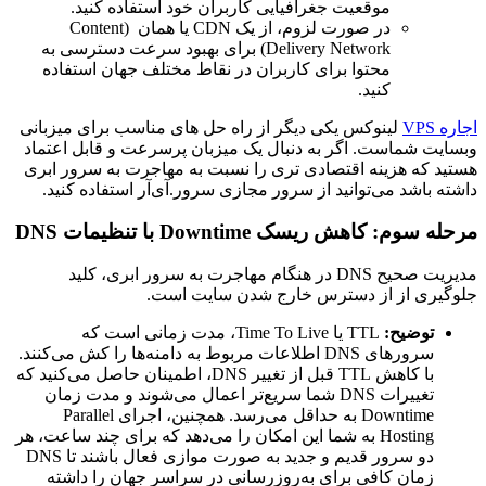
موقعیت جغرافیایی کاربران خود استفاده کنید.
در صورت لزوم، از یک CDN یا همان (Content
Delivery Network) برای بهبود سرعت دسترسی به
محتوا برای کاربران در نقاط مختلف جهان استفاده
کنید.
اجاره VPS
لینوکس یکی دیگر از راه حل های مناسب برای میزبانی
وبسایت شماست. اگر به دنبال یک میزبان پرسرعت و قابل اعتماد
هستید که هزینه اقتصادی تری را نسبت به مهاجرت به سرور ابری
داشته باشد می‌توانید از سرور مجازی سرور.آی‌آر استفاده کنید.
مرحله سوم: کاهش ریسک Downtime با تنظیمات DNS
مدیریت صحیح DNS در هنگام مهاجرت به سرور ابری، کلید
جلوگیری از از دسترس خارج شدن سایت است.
توضیح:
TTL یا Time To Live، مدت زمانی است که
سرورهای DNS اطلاعات مربوط به دامنه‌ها را کش می‌کنند.
با کاهش TTL قبل از تغییر DNS، اطمینان حاصل می‌کنید که
تغییرات DNS شما سریع‌تر اعمال می‌شوند و مدت زمان
Downtime به حداقل می‌رسد. همچنین، اجرای Parallel
Hosting به شما این امکان را می‌دهد که برای چند ساعت، هر
دو سرور قدیم و جدید به صورت موازی فعال باشند تا DNS
زمان کافی برای به‌روزرسانی در سراسر جهان را داشته