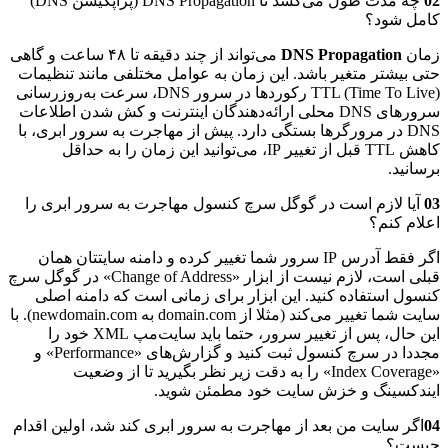
02
چه مدت طول می‌کشد تا DNS Propagation (پراپگیشن DNS)
کامل شود؟
زمان
DNS Propagation
می‌تواند از چند دقیقه تا ۴۸ ساعت و گاهی
حتی بیشتر متغیر باشد. این زمان به عوامل مختلفی مانند تنظیمات
TTL (Time To Live) رکوردها در سرور DNS، سرعت به‌روزرسانی
سرورهای DNS محلی ارائه‌دهندگان اینترنت و کش شدن اطلاعات
DNS در مرورگرها بستگی دارد. پیش از مهاجرت به سرور ابری، با
کاهش TTL قبل از تغییر IP، می‌توانید این زمان را به حداقل
برسانید.
03
آیا لازم است در گوگل سرچ کنسول مهاجرت به سرور ابری را
اعلام کنم؟
اگر فقط آدرس IP سرور شما تغییر کرده و دامنه سایتتان همان
قبلی است، لازم نیست از ابزار «Change of Address» در گوگل سرچ
کنسول استفاده کنید. این ابزار برای زمانی است که دامنه اصلی
سایت شما تغییر می‌کند (مثلا از domain.com به newdomain.com). با
این حال، پس از تغییر سرور، حتما باید سایت‌مپ XML خود را
مجددا در سرچ کنسول ثبت کنید و گزارش‌های «Performance» و
«Index Coverage» را به دقت زیر نظر بگیرید تا از وضعیت
ایندکسینگ و خزش سایت خود مطمئن شوید.
04
اگر سایت من بعد از مهاجرت به سرور ابری کند شد، اولین اقدام
چیست؟