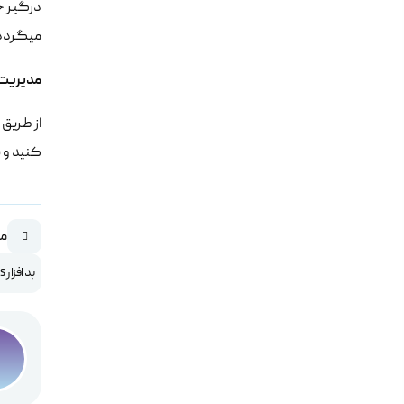
میگردد 
مدیریت 
کنید و ی
مق
بد افزار Virus چیست؟