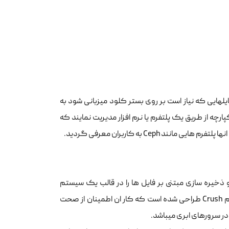
هایی که نیاز است بر روی بستر کلود میزبانی شود به
 که از طریق ان بتوانند چندین storage را به صورت یکپارچه از طریق یک پلتفرم یا نرم افزار مدیریت نمایند که
انند Ceph به کاربران معرفی گردید.
C یک نرم افزار متن باز است که تمامی ویژگی هایی از قبیل block storage و ذخیره سازی مبتنی بر فایل ها را در قالب یک سیستم
یکپارچه به کاربران سرورهای ابری ارائه میدهد . Ceph با استفاده از الگوریتمی به نام Crush طراحی شده است که کار ان اطمینان از صحت
ر سرورهای ابری میباشد.