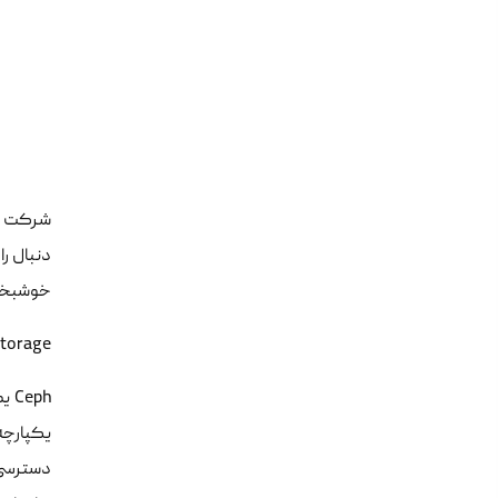
شرکت ها
خوشبختا
ph Storage
دسترسی 