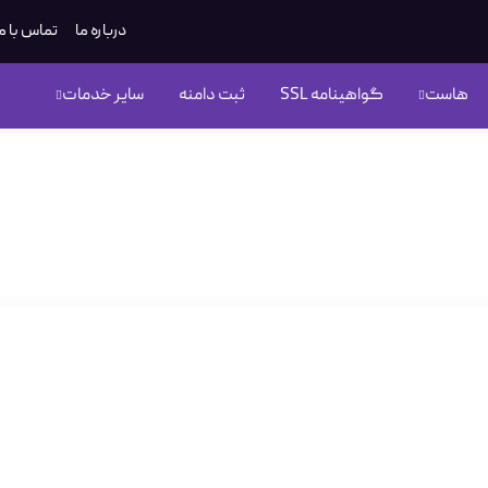
درباره ما
تماس با م
هاست
گواهینامه SSL
ثبت دامنه
سایر خدمات
Ceph  در سرورهای ابری