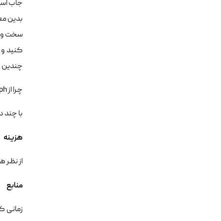
بدین معن
کنید و ا
چندین ب
چرا از ceph استفاده کنم ؟
با چند دلیل
هزینه
از نظر هزینه ای با توجه به nsource
منابع