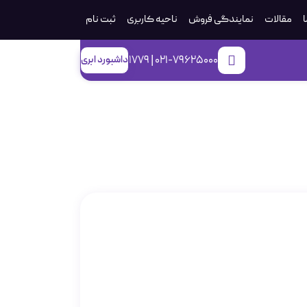
ا
مقالات
نمایندگی فروش
ناحیه کاربری
ثبت‌ نام
021-79625000 | 1779
داشبورد ابری