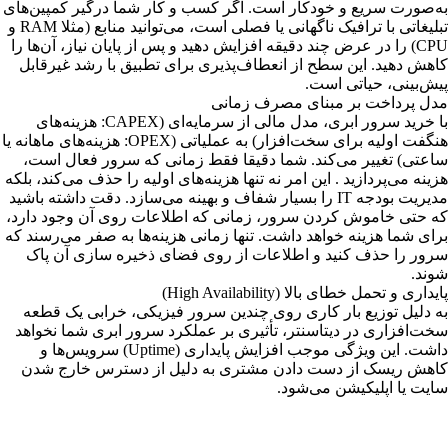
به‌صورت سریع و خودکار است. اگر کسب و کار شما درگیر کمپین‌های
تبلیغاتی با ترافیک ناگهانی یا فصلی است، می‌توانید منابع (مثلا RAM و
CPU) را در عرض چند دقیقه افزایش دهید و پس از پایان نیاز، آن‌ها را
کاهش دهید. این سطح از انعطاف‌پذیری برای تطبیق با رشد غیرقابل
پیش‌بینی، حیاتی است.
مدل پرداخت بر مبنای مصرف زمانی
با خرید سرور ابری، مدل مالی از سرمایه‌ای (CAPEX: هزینه‌های
هنگفت اولیه برای سخت‌افزار) به عملیاتی (OPEX: هزینه‌های ماهانه یا
ساعتی) تغییر می‌کند. شما دقیقا فقط زمانی که سرور فعال است،
هزینه می‌پردازید . این امر نه تنها هزینه‌های اولیه را حذف می‌کند، بلکه
مدیریت بودجه IT را بسیار شفاف و بهینه می‌سازد. دقت داشته باشید
که حتی خاموش کردن سرور، زمانی که اطلاعات روی آن وجود دارد،
برای شما هزینه خواهد داشت. تنها زمانی هزینه‌ها به صفر می‌رسند که
سرور را حذف کنید و اطلاعات از روی فضای ذخیره سازی آن پاک
شوند.
پایداری و تحمل خطای بالا (High Availability)
به دلیل توزیع بار کاری روی چندین سرور فیزیکی، خرابی یک قطعه
سخت‌افزاری در دیتاسنتر، تأثیری بر عملکرد سرور ابری شما نخواهد
داشت. این ویژگی موجب افزایش پایداری (Uptime) سرویس‌ها و
کاهش ریسک از دست دادن مشتری به دلیل از دسترس خارج شدن
سایت یا اپلیکیشن می‌شود.