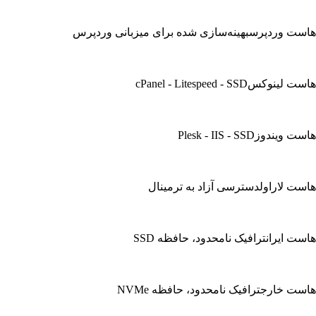
هاست وردپرس
بهینه‌سازی شده برای میزبانی وردپرس
هاست لینوکس
cPanel - Litespeed - SSD
هاست ویندوز
Plesk - IIS - SSD
هاست لاراول
دسترسی آزاد به ترمینال
هاست ایران
ترافیک نامحدود، حافظه SSD
هاست خارج
ترافیک نامحدود، حافظه NVMe