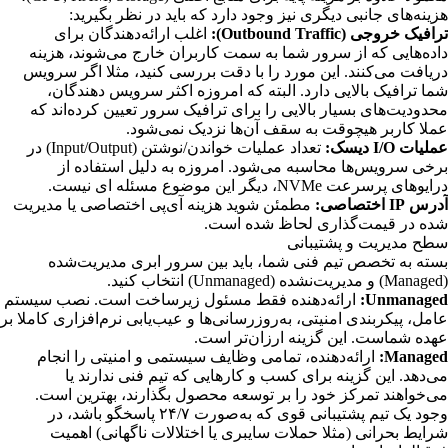
هزینه‌های جانبی دیگری نیز وجود دارد که باید در نظر بگیرید:
ترافیک خروجی (Outbound Traffic):
اغلب ارائه‌دهندگان برای
داده‌هایی که از سرور شما به سمت کاربران خارج می‌شوند، هزینه
دریافت می‌کنند. این مورد را با دقت بررسی کنید، مثلا اگر سرویس
شما ترافیک بالایی دارد. البته که امروزه اکثر سرویس دهندگان،
محدودیت‌های بسیار بالایی را برای ترافیک سرور تعیین کرده‌اند که
عملا کاربر هیچوقت به سقف آن‌ها نزدیک نمی‌شود.
عملیات I/O دیسک:
تعداد عملیات خواندن/نوشتن (Input/Output) در
برخی سرویس‌ها محاسبه می‌شود. امروزه به دلیل استفاده از
درایو‌های پرسرعت NVMe، دیگر این موضوع مسئله ای نیست.
آدرس IP اختصاصی:
مطمئن شوید هزینه آی‌پی اختصاصی یا مدیریت
شده در قیمت‌گذاری لحاظ شده است.
سطح مدیریت و پشتیبانی
بسته به تخصص تیم فنی شما، باید بین سرور ابری مدیریت‌شده
(Managed) و مدیریت‌نشده (Unmanaged) انتخاب کنید.
Unmanaged:
ارائه‌دهنده فقط مسئول زیرساخت است. نصب سیستم
عامل، پیکربندی امنیتی، به‌روزرسانی‌ها و عیب‌یابی نرم‌افزاری کاملا بر
عهده شماست. این گزینه ارزان‌تر است.
Managed:
ارائه‌دهنده، تمامی وظایف سیستمی و امنیتی را انجام
می‌دهد. این گزینه برای کسب و کارهایی که تیم فنی ندارند یا
می‌خواهند تمرکز خود را بر توسعه محصول بگذارند، بهترین است.
وجود یک تیم پشتیبانی قوی که به‌صورت ۲۴/۷ پاسخگو باشد، در
شرایط بحرانی (مثلا حملات سایبری یا اختلالات ناگهانی) اهمیت