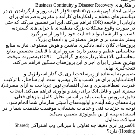
راهکارهای Disaster Recovery و Business Continuity
توانایی ایجاد کپی پشتیبان (Snapshot) از کل سرور و بازگرداندن آن در
دیتاسنترهای مختلف، راهکارهای کارآمد و مقرون‌به‌صرفه‌ای برای
بازیابی از فاجعه (DR) فراهم می‌کند. این امر تضمین می‌کند که حتی
در صورت وقوع مشکلات بزرگ منطقه‌ای یا خرابی‌های گسترده،
کسب و کار شما بتواند فعالیت خود را فورا از سر گیرد.
بستر مناسب برای هوش مصنوعی و داده‌های بزرگ
پروژه‌های کلان داده، یادگیری ماشین و هوش مصنوعی نیاز به منابع
محاسباتی عظیم و متغیر دارند. سرور ابری با قابلیت تخصیص منابع
محاسباتی بالا (مثلا پردازنده‌های گرافیکی – GPU) به‌صورت موقت،
بهترین بستر را برای اجرای این پروژه‌های سنگین فراهم می‌کند.
نتیجه‌گیری نهایی
تصمیم به استفاده از زیرساخت ابری یک گذار استراتژیک و
اجتناب‌ناپذیر برای هر کسب و کار پیشرو است. این ساختار، با ترکیب
قدرت، انعطاف‌پذیری و مدل اقتصادی نوین (پرداخت به ازای مصرف)،
بستری امن و قابل اتکا برای رشد و نوآوری فراهم می‌کند. انتخاب
دقیق سرویس مناسب باید بر اساس تحلیل کامل نیازهای فعلی،
برنامه‌های رشد آینده و اولویت‌های امنیتی سازمان شما انجام شود.
توجه به جزئیات فنی و خدمات پشتیبانی، موفقیت بلندمدت شما را در
استفاده بهینه از این تکنولوژی تضمین می‌کند.
سوالات متداول
01
سرور ابری دقیقا چه تفاوتی با میزبانی وب اشتراکی (Shared
Hosting) دارد؟