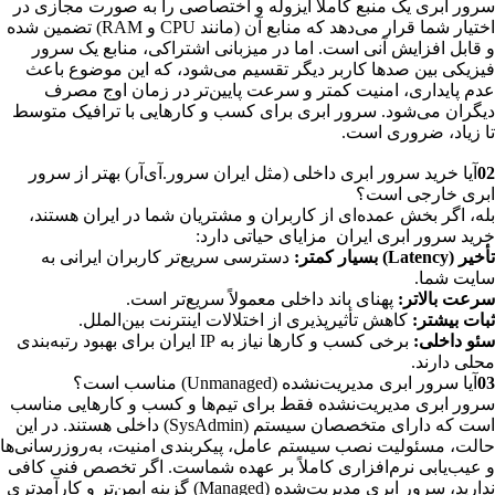
سرور ابری یک منبع کاملا ایزوله و اختصاصی را به صورت مجازی در
اختیار شما قرار می‌دهد که منابع آن (مانند CPU و RAM) تضمین شده
و قابل افزایش آنی است. اما در میزبانی اشتراکی، منابع یک سرور
فیزیکی بین صدها کاربر دیگر تقسیم می‌شود، که این موضوع باعث
عدم پایداری، امنیت کمتر و سرعت پایین‌تر در زمان اوج مصرف
دیگران می‌شود. سرور ابری برای کسب و کارهایی با ترافیک متوسط
تا زیاد، ضروری است.
02
آیا خرید سرور ابری داخلی (مثل ایران سرور.آی‌آر) بهتر از سرور
ابری خارجی است؟
بله، اگر بخش عمده‌ای از کاربران و مشتریان شما در ایران هستند،
خرید سرور ابری ایران مزایای حیاتی دارد:
تأخیر (Latency) بسیار کمتر:
دسترسی سریع‌تر کاربران ایرانی به
سایت شما.
سرعت بالاتر:
پهنای باند داخلی معمولاً سریع‌تر است.
ثبات بیشتر:
کاهش تأثیرپذیری از اختلالات اینترنت بین‌الملل.
سئو داخلی:
برخی کسب و کارها نیاز به IP ایران برای بهبود رتبه‌بندی
محلی دارند.
03
آیا سرور ابری مدیریت‌نشده (Unmanaged) مناسب است؟
سرور ابری مدیریت‌نشده فقط برای تیم‌ها و کسب و کارهایی مناسب
است که دارای متخصصان سیستم (SysAdmin) داخلی هستند. در این
حالت، مسئولیت نصب سیستم عامل، پیکربندی امنیت، به‌روزرسانی‌ها
و عیب‌یابی نرم‌افزاری کاملاً بر عهده شماست. اگر تخصص فنی کافی
ندارید، سرور ابری مدیریت‌شده (Managed) گزینه ایمن‌تر و کارآمدتری