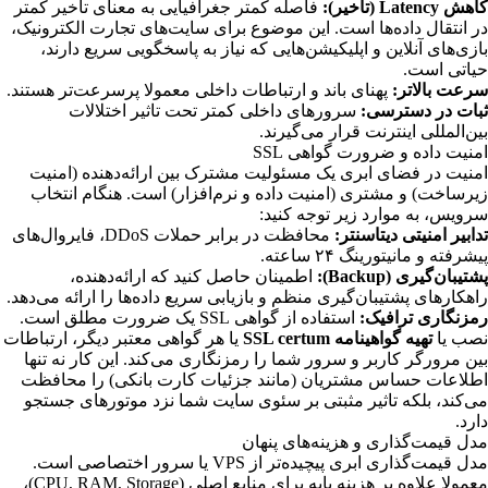
کاهش Latency (تأخیر):
فاصله کمتر جغرافیایی به معنای تأخیر کمتر
در انتقال داده‌ها است. این موضوع برای سایت‌های تجارت الکترونیک،
بازی‌های آنلاین و اپلیکیشن‌هایی که نیاز به پاسخگویی سریع دارند،
حیاتی است.
سرعت بالاتر:
پهنای باند و ارتباطات داخلی معمولا پرسرعت‌تر هستند.
ثبات در دسترسی:
سرورهای داخلی کمتر تحت تاثیر اختلالات
بین‌المللی اینترنت قرار می‌گیرند.
امنیت داده و ضرورت گواهی SSL
امنیت در فضای ابری یک مسئولیت مشترک بین ارائه‌دهنده (امنیت
زیرساخت) و مشتری (امنیت داده و نرم‌افزار) است. هنگام انتخاب
سرویس، به موارد زیر توجه کنید:
تدابیر امنیتی دیتاسنتر:
محافظت در برابر حملات DDoS، فایروال‌های
پیشرفته و مانیتورینگ ۲۴ ساعته.
پشتیبان‌گیری (Backup):
اطمینان حاصل کنید که ارائه‌دهنده،
راهکارهای پشتیبان‌گیری منظم و بازیابی سریع داده‌ها را ارائه می‌دهد.
رمزنگاری ترافیک:
استفاده از گواهی SSL یک ضرورت مطلق است.
نصب یا
تهیه
گواهینامه SSL certum
یا هر گواهی معتبر دیگر، ارتباطات
بین مرورگر کاربر و سرور شما را رمزنگاری می‌کند. این کار نه تنها
اطلاعات حساس مشتریان (مانند جزئیات کارت بانکی) را محافظت
می‌کند، بلکه تاثیر مثبتی بر سئوی سایت شما نزد موتورهای جستجو
دارد.
مدل قیمت‌گذاری و هزینه‌های پنهان
مدل قیمت‌گذاری ابری پیچیده‌تر از VPS یا سرور اختصاصی است.
معمولا علاوه بر هزینه پایه برای منابع اصلی (CPU, RAM, Storage)،