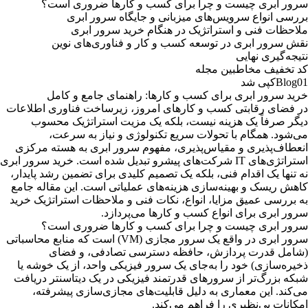
سرور ابری چیست و چرا برای کسب و کارها ضروری است؟
بررسی انواع سرویس‌های میزبانی و جایگاه سرور ابری
ملاحظات فنی و استراتژیک در هنگام خرید سرور ابری
نقش سرور ابری در توسعه کسب و کار و فناوری‌های نوین
نتیجه‌گیری نهایی
کد تخفیف مخاطبین مجله
Blog01
کپی شد
خرید سرور ابری برای کسب و کارها: راهنمای جامع و کامل
در فضای رقابتی کسب و کارهای امروز، زیرساخت فناوری اطلاعات
دیگر صرفاً یک هزینه نیست، بلکه یک مزیت استراتژیک محسوب
می‌شود. همگام با تحولات سریع تکنولوژی و نیاز به سرعت،
انعطاف‌پذیری و مقیاس‌پذیری، مفهوم سرور ابری به هسته مرکزی
استراتژی‌های IT شرکت‌های پیشرو تبدیل شده است. خرید سرور ابری
نه تنها یک اقدام فنی، بلکه یک تصمیم کلیدی برای تضمین رشد پایدار،
کاهش ریسک و بهینه‌سازی هزینه‌های عملیاتی است. این مقاله جامع
به بررسی عمیق مزایا، انواع، نکات فنی و ملاحظات استراتژیک خرید
سرور ابری برای انواع کسب و کارها می‌پردازد.
سرور ابری چیست و چرا برای کسب و کارها ضروری است؟
سرور ابری در واقع یک سرور مجازی (VM) است که منابع محاسباتی
(شامل قدرت پردازش، حافظه دسترسی تصادفی، و فضای
ذخیره‌سازی) خود را به‌جای یک سرور فیزیکی واحد، از یک خوشه یا
شبکه بزرگ‌تر از سرورهای قدرتمند فیزیکی در یک دیتاسنتر دریافت
می‌کند. این معماری به دلیل قابلیت‌های مجازی‌سازی پیشرفته،
امکانات بی‌نظیری را فراهم می‌کند.