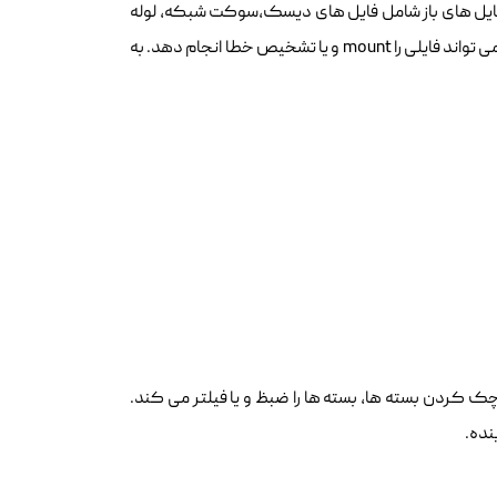
شود.فایل های باز شامل فایل های دیسک،سوکت شبکه، لوله
ها، دستگاه های و فرآیند ها است. زمانی از این دستور استفاده می شود که دیسک نمی تواند فایلی را mount و یا تشخیص خطا انجام دهد. به
با چک کردن بسته ها، بسته ها را ضبظ و یا فیلتر می کند.
نده.