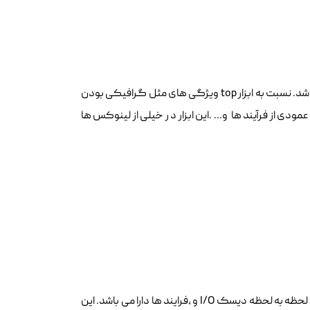
یک ابزار حرفه ای برای نظارت بر روند لینوکس است که خیلی شبیه به ابزار top می باشد. نسبت به ابزار top ویژگی های مثل گرافیکی بودن
ودی از فرآیند ها و… .این ابزار د ر خیلی از لینوکس ها
Iotop شبیه به ابزار های top و Htop است ولی یک تابع حسابی برای نظارت و نمایش لحظه به لحظه دیسک I/O و ،فرایند ها دارا می باشد. این