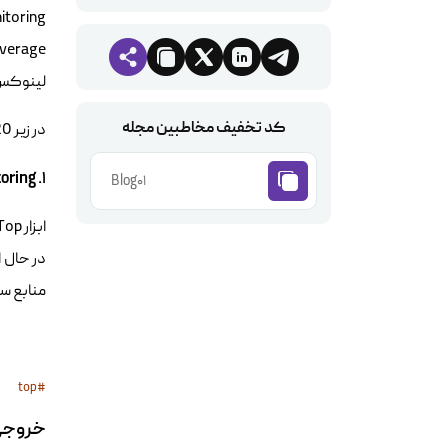
Monitoring برای مدیریت ب
لینوکس خیلی 
کد تخفیف مخاطبین مجله
در زیر 20 ابزار معروف معرفی شده است:
1. Top – Linux Process Monitoring
Blog01
منابع سیستم ر
#top 

خروجی mmand