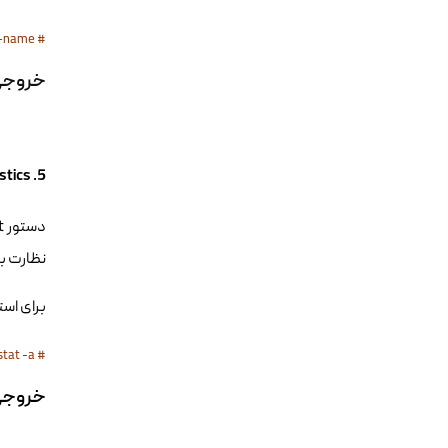
# tcpdump -i 'interface-name' 
خروجی mmand
5. Netstat – Network Statistics
نظارت ب
برای استفاده از t ، Command
# netstat -a
خروجی mmand