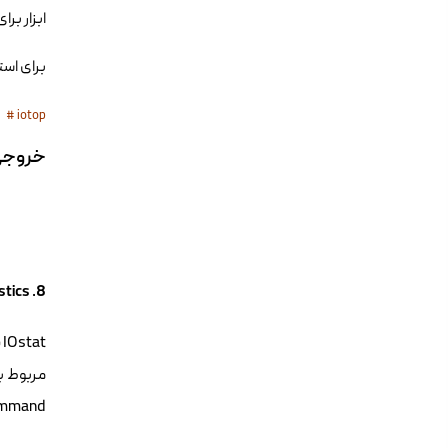
ابزار بر
برای استفاده otop، command
# iotop
خروجی mmand
8. Iostat – Input/Output Statistics
t
مربوط به 
Command زیر را اج