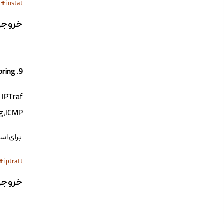
# iostat
خروجی mmand
9. IPTraf – Real Time IP LAN Monitoring
Tag،ICMP،بسته ها
برای استفاده از  ، Command
# iptraft
خروجی mmand