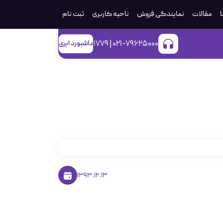
ا
مقالات
نمایندگی فروش
ناحیه کاربری
ثبت‌ نام
021-79625000 | 1779
داشبورد ابری
1393.12.13