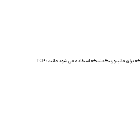
IPTraf یک ابزار منبع باز (Open Source) و مبتنی بر کنسول (Console-base) است که برای مانیتورینگ شبکه استفاده می شود مانند : TCP