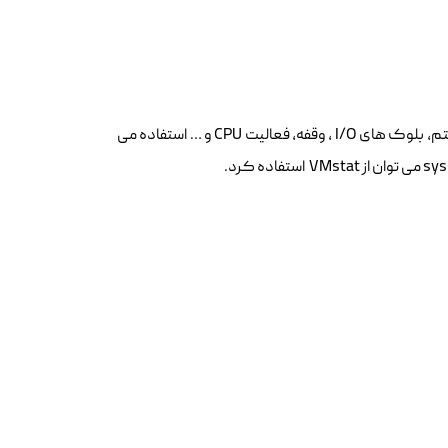
فرمان لینوکس VMstat برای نمایش آمار از حافظه مجازی، دیسک، فرآیند های سیستم، بلوک های I/O ، وقفه، فعالیت CPU و … استفاده می