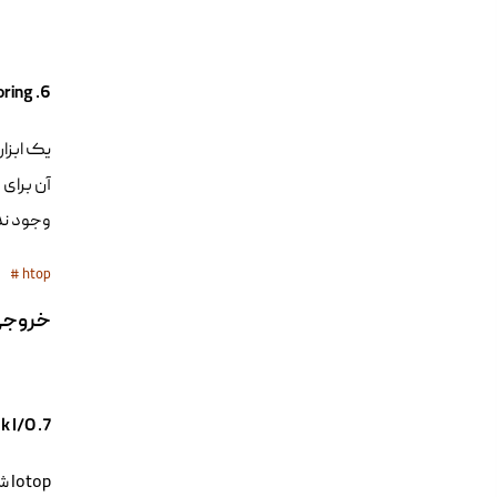
6. Htop – Linux Process Monitoring
آن برای 
وجود ندارد و ب
# htop
خروجی ommand
7. Iotop – Monitor Linux Disk I/O