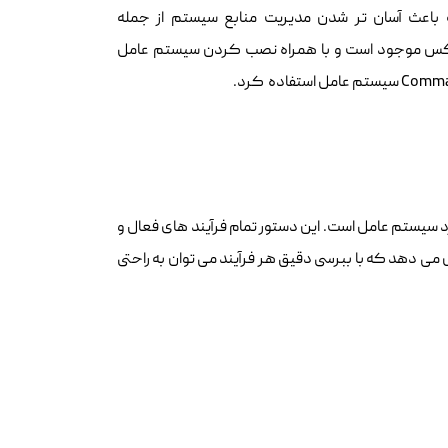
اعث آسان تر شدن مدیریت منابع سیستم از جمله
تر توزیع های لینوکس موجود است و با همراه نصب کردن سیستم عامل
ملکرد سیستم عامل است. این دستور تمام فرآیند های فعال و
ف حافظه،CPU،Swap،Uptime server و Load Average را نمایش می دهد که با ببرسی دقیق هر فرآیند می توان به راحتی