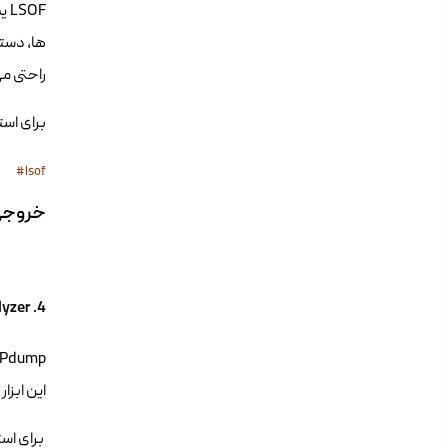
OF
راحتی می
برای استفاده از ، Command
#lsof
خروجی mmand
4. Tcpdump – Network Packet Analyzer
این ابزا
برای استفاده از p، Command