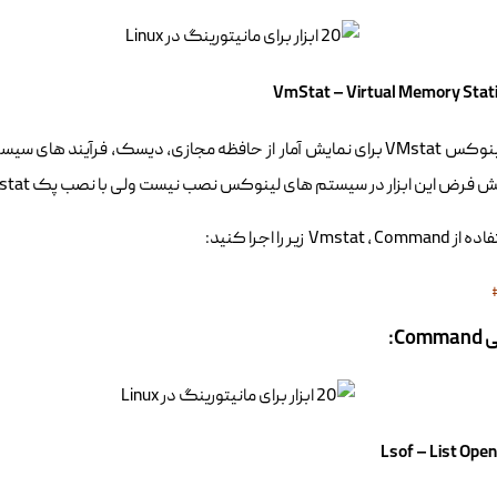
ض این ابزار در سیستم های لینوکس نصب نیست ولی با نصب پک sysstat می توان از VMstat استفاده کرد.
Vmsta زیر را اجرا کنید:
Co: