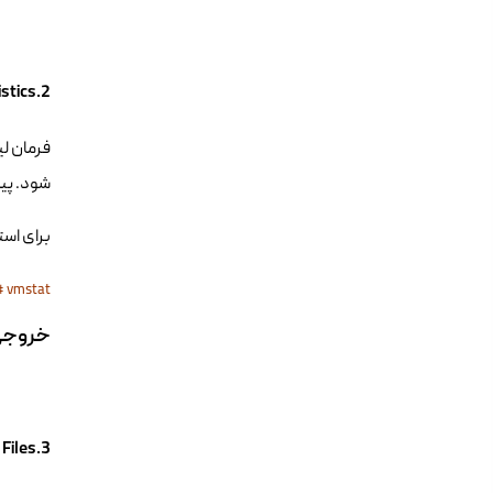
2.VmStat – Virtual Memory Statistics
شود. پیش فر
برای استفاده از t ، Command
خروجی mmand
3.Lsof – List Open Files