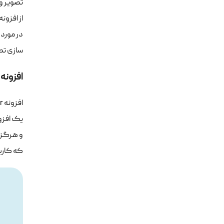
تصویر و 
از افزون
سازی تصا
افزونه
یک افزو
و هرگز ب
که کارب