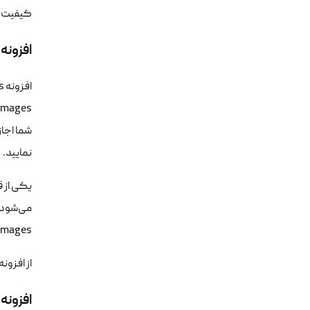
کیفیت تص
افزونه
شما اجاز
نمایید.
یکی از ق
JPEG & PNG images دارای قابلیت تنظی
از افزونه کامپرس می
افزونه