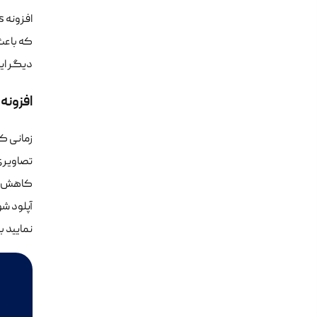
دیگر این 
افزونه
آپلود شو
نمایید ب