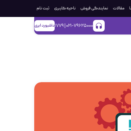
ا
مقالات
نمایندگی فروش
ناحیه کاربری
ثبت‌ نام
021-79625000 | 1779
داشبورد ابری