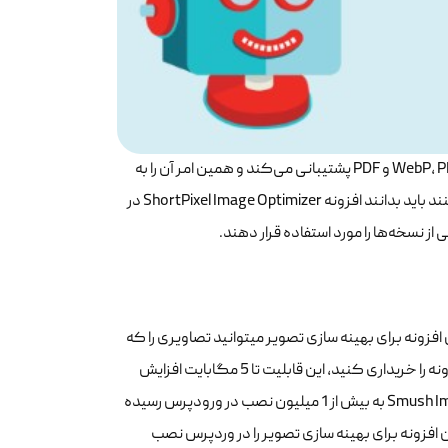
این افزونه برای بهینه سازی تصویر از فرمت‌های متعددی از جمله WebP، PNG، JPG، GIF، AVID و PDF پشتیبانی می‌کند و همین امر آن را به
یک افزونه مناسب تبدیل کرده است. کسانی که می‌خواهند از این افزونه استفاده کنند باید بدانند افزونه ShortPixel Image Optimizer در
ز نسخه‌ها را مورد استفاده قرار دهند.
افزونه Smush Image از جمله افزونه‌‎هایی است که این روزها طرفدارن زیادی دارد. این افزونه برای بهینه سازی تصویر می‎توانید تصاویری را که
تا 1 مگابایت حجم دارند بهینه‌سازی کند (ابته باید بدانید اگر شما نسخه پولی این افزونه را خریداری کنید، این قابلیت تا 5 مگابایت افزایش
پیدا می‌کند). بر اساس اطلاعاتی که منتشر شده است مشخص شده است افزونه Smush Image به بیش از 1 میلیون نصب در ورودپرس رسیده
ین افزونه برای بهینه سازی تصویر را در وردپرس نصب