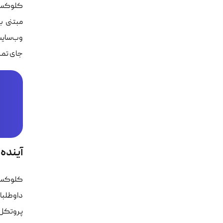
کلوکسو ت
وب‌سایت
جای تمر
آینده
کلوکسو 
داوطلبا
پروتکل‌