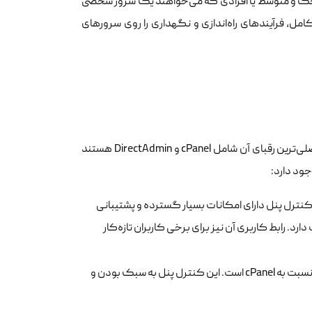
کوچک و متوسط یا افرادی که می‌خواهند یک سرور شخصی
کامل، فرآیندهای راه‌اندازی و نگهداری را روی سرورهای
کلوکسو گرچه یک ابزار قدرتمند است، اما در بازار کنترل پنل‌ها رقبای جدی دارد. اصلی‌ترین رقبای آن شامل cPanel و DirectAdmin هستند
ود دارد:
اشد. این کنترل پنل دارای امکانات بسیار گسترده و پشتیبانی
ارد. رابط کاربری آن نیز برای برخی کاربران تازه‌کار
: کنترل پنل DirectAdmin نیز یک گزینه تجاری با قیمت مناسب‌تر نسبت به cPanel است. این کنترل پنل به سبک بودن و