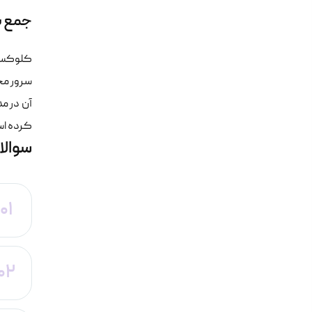
جمع ب
کلوکسو 
سرور مج
کرده ا
سوالا
01
02