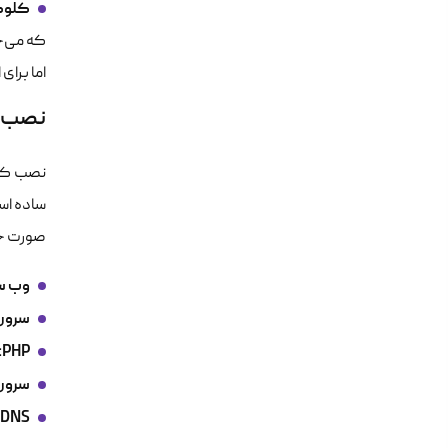
کلوک
اما برای
نصب و
نصب کلو
صورت خود
وب سر
سرور 
PHP:
سرور 
DNS سرور: