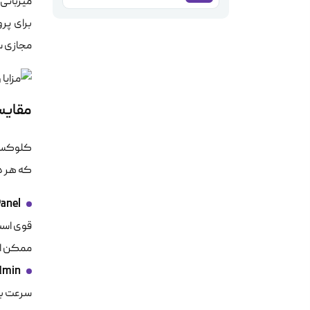
میزبانی
برای پرو
مجازی س
مقایس
که هر د
anel
قوی است،
ممکن اس
dmin
سرعت بالا ش