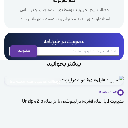
تیم تحریریه
مطالب تیم تحریریه، توسط نویسنده جدید و بر اساس
استانداردهای جدید محتوایی، در دست بروزرسانی است.
عضویت در خبرنامه
بیشتر بخوانید
مطالب آموزشی در زمینه سیستم عامل
1405.04.04
مدیریت فایل‌های فشرده در لینوکس با ابزارهای Zip و Unzip
ice