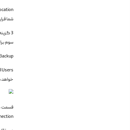
شما قرار 
3 گزین
سوم برای
MySQL Backup در رابطه با دریافت بک آپ دیتابی
خواهد ش
test connection کلیک نمایید و پس از