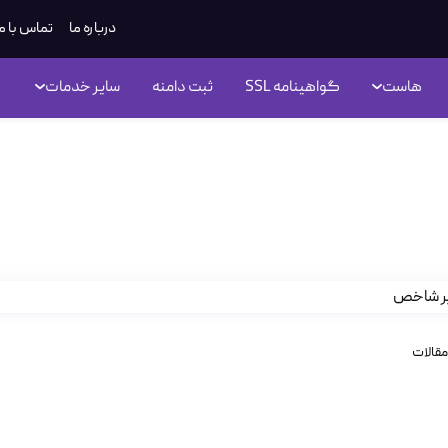
درباره ما
تماس با م
هاست
گواهینامه SSL
ثبت دامنه
سایر خدمات
کنترل پنل CENTOS WEB PANEL قسمت دوم
مقالات