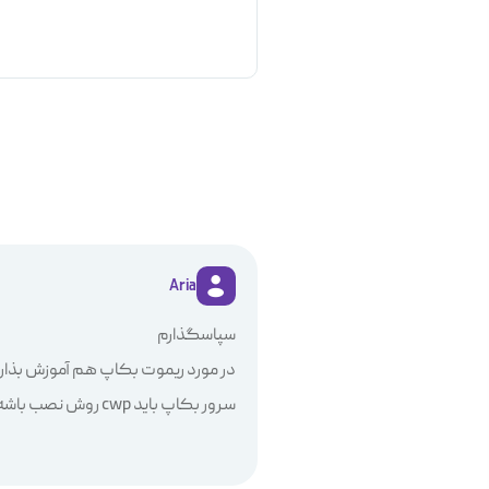
Aria
سپاسگذارم
در مورد ریموت بکاپ هم آموزش بذاری
سرور بکاپ باید cwp روش نصب باشه؟ چه سیستم عاملی باشه؟ یا چه ویژگی هایی باید داشته باشه.