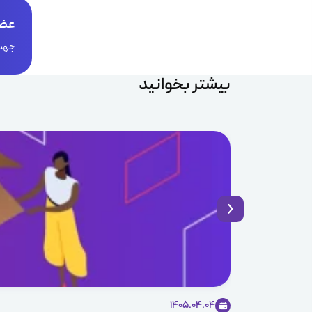
عضو
جهت 
بیشتر بخوانید
1405.04.04