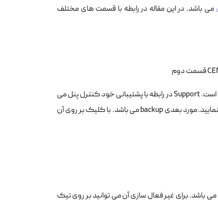
می باشد. در این مقاله در رابطه با قسمت های مختلف
در سمت راست بالا ، 3 قسمت support , backup و firewall برای شما به نمایش در آمده است. Support در رابطه با پشتیبانی خود کنترل پنل می
باشد که می توانید سوال های خود را در قسمت ارتباط با ما سایت ارائه دهنده ، مطرح نمایید. مورد بعدی backup می باشد. با کلیک بر روی آن
ی باشد. برای غیر فعال سازی آن می توانید بر روی تیک