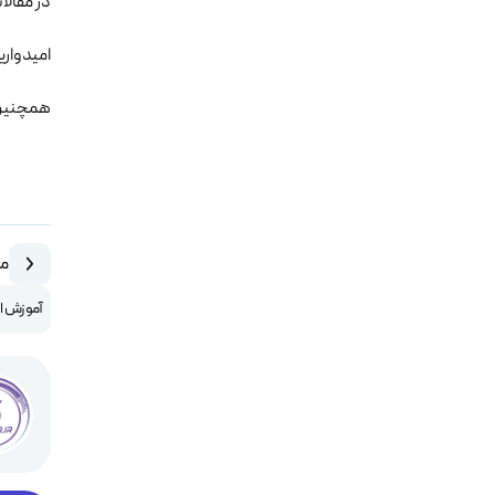
در مقال
امیدواری
همچنین 
مق
آموزش ایجاد کد CSR در