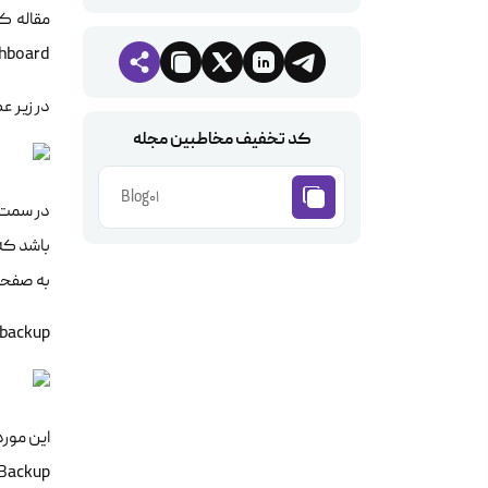
مقاله کانفیگ کنت
dashboard در کنترل پنل توض
در زیر 
کد تخفیف مخاطبین مجله
Blog01
به صفحه
backup:
این مورد
Enable Backup