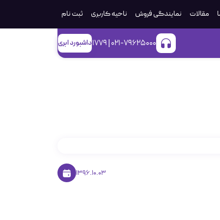
ا
مقالات
نمایندگی فروش
ناحیه کاربری
ثبت‌ نام
021-79625000 | 1779
داشبورد ابری
1396.10.03