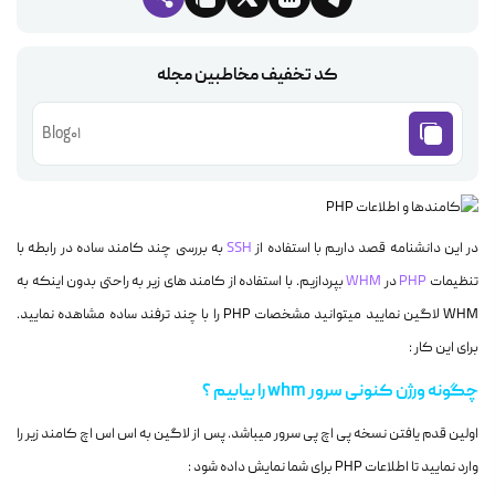
کد تخفیف مخاطبین مجله
Blog01
در این دانشنامه قصد داریم با استفاده از
SSH
به بررسی چند کامند ساده در رابطه با
تنظیمات
PHP
در
WHM
بپردازیم. با استفاده از کامند های زیر به راحتی بدون اینکه به
WHM لاگین نمایید میتوانید مشخصات PHP را با چند ترفند ساده مشاهده نمایید.
برای این کار :
چگونه ورژن کنونی سرور whm را بیابیم ؟
اولین قدم یافتن نسخه پی اچ پی سرور میباشد. پس از لاگین به اس اس اچ کامند زیر را
وارد نمایید تا اطلاعات PHP برای شما نمایش داده شود :