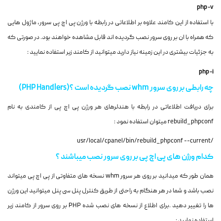
php -v
با استفاده از این کامند علاوه بر اطلاعاتی در رابطه با ورژن پی اچ پی سرور، ماژول هایی
که همراه با ان بر روی سرور نصب گردیده اند قابل مشاهده خواهند بود. در صورتی که
به جزئیات بیشتری در این زمینه نیاز دارید میتوانید از کامند زیر استفاده نمایید :
php -i
چه رابطی بر روی سرور whm نصب گردیده است ؟(
PHP Handlers
)
برای دریافت اطلاعاتی در رابطه با هندلرهای هر ورژن پی اچ پی از کامندی به نام
rebuild_phpconf میتوان استفاده نمود :
/usr/local/cpanel/bin/rebuild_phpconf --current
کدام ورژن های پی اچ پی بر روی سرور نصب میباشند ؟
همان طور که میدانید بر روی هر سرور whm نسخه های متفاوتی از پی اچ پی میتواند
نصب باشد و شما در هر هنگام به راحتی از طریق کنترل پنل سی پنل میتوانید این ورژن
ها را تغییر دهید .برای اطلاع از نسخه های نصب شده PHP بر روی سرور از کامند زیر
استفاده نمایید :