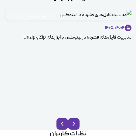
مطالب آموزشی در زمینه سیستم عامل
1405.04.04
مدیریت فایل‌های فشرده در لینوکس با ابزارهای Zip و Unzip
ice
نظرات کاربران