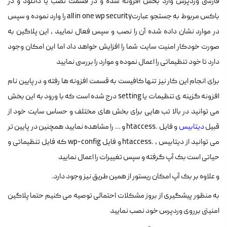
فارسی وردپرس وارد بخش افزونه شده و در قسمت نصب یا دانلود و در
باکس مربوط به جستجو عبارتall in one wp security را وارد نموده و سپس
در موارد نشان داده شده آن را نصب و سپس فعال نمایید ، این پلاگین به
صورت خودکار امنیت سایت شما را افزایش خواهد داد اما این امکان وجود
دارد تا خود تنظیماتی را اعمال نموده و موارد را بررسی نمایید
برای انجام این کار نیز تنها کافیست به قسمت افزونه ها رفته و در پایین نام
افزونه گزینه ی تنظیمات یا setting درج شده است که با ورود به این بخش
می توانید در بالا تب هایی برای بخش های مختلف و حساس سایت خود از
قبیل
دیتابیس
و فایل .htaccess و … را مشاهده نمایید همچنین در پایین تر
می توانید از دیتابیس ، .htaccess و فایل wp-config که فایل تنظیماتی و
حیاتی است بک آپ گرفته و سپس تغییرات را اعمال نمایید
و علاوه بر بک آپ امکان ریستور از همین طریق نیز وجود دارد.
به منظور پیشگیری از بروز مشکلات احتمالی توصیه می کنیم حتما پلاگین
امنیتی برروی وردپرس خود نصب نمایید