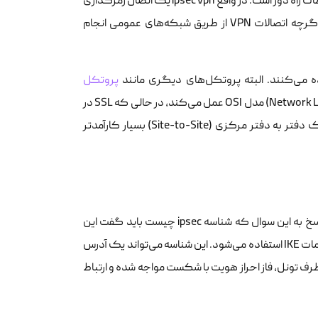
یکی از متداول‌ترین کاربردهای این مجموعه پروتکل، ایجاد تونل‌های امن برای ارتباطات راه دور است. در واقع ipsec vpn یک اتصال رمزگذاری
شده بین دو یا چند کامپیوتر یا شبکه است که از طریق اینترنت برقرار می‌شود. اگرچه اتصالات VPN از طریق شبکه‌های عمومی انجام
پروتکل
نیز وجود دارند، اما تفاوت عمده در این است که IPsec در لایه شبکه (Network Layer) مدل OSI عمل می‌کند، در حالی که SSL در
لایه‌های بالاتر فعال است. این تفاوت باعث می‌شود IPsec برای اتصال کل شبکه یک دفتر به دفتر مرکزی (Site-to-Site) بسیار کارآمدتر
در فرآیند برقراری ارتباط، دستگاه‌ها نیاز دارند تا هویت یکدیگر را تایید کنند. در پاسخ به این سوال که شناسه ipsec چیست باید گفت این
شناسه (ID) به عنوان یک نام کاربری یا نشانه منحصر‌به‌فرد عمل می‌کند که در تنظیمات IKE استفاده می‌شود. این شناسه می‌تواند یک آدرس
ه‌ها در دو طرف تونل، فاز احراز هویت با شکست مواجه شده و ارتباط