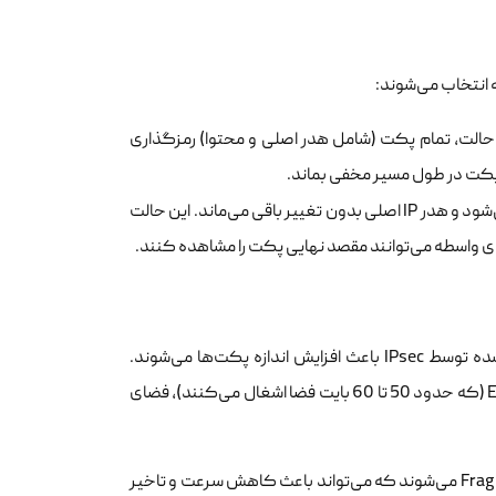
ن حالت، تمام پکت (شامل هدر اصلی و محتوا) رمزگذاری
: در این مدل فقط بخش محتوای پکت (Payload) رمزگذاری می‌شود و هدر IP اصلی بدون تغییر باقی می‌ماند. این حالت
استفاده از پروتکل‌های امنیتی همواره هزینه‌ای در عملکرد دارد. هدرهای اضافه شده توسط IPsec باعث افزایش اندازه پکت‌ها می‌شوند.
معمولا MTU استاندارد یک شبکه 1500 بایت است. با اضافه شدن هدرهای AH و ESP (که حدود 50 تا 60 بایت فضا اشغال می‌کنند)، فضای
اگر اندازه کل پکت از MTU شبکه فراتر رود، پکت‌ها دچار شکستگی یا Fragmentation می‌شوند که می‌تواند باعث کاهش سرعت و تاخیر