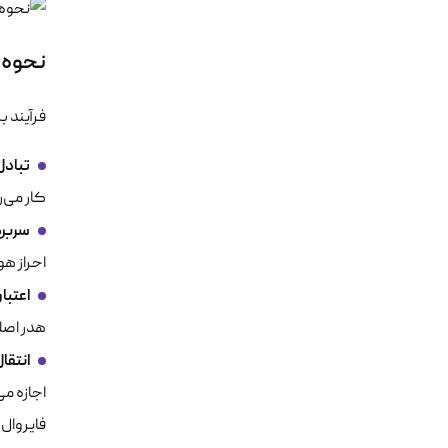
نحوه ع
فرآیند برقراری یک ار
تبادل کلید
کار می‌ر
سربرگ‌ها
احراز هو
اعتبا
هدر اصل
انتقال
فایروال