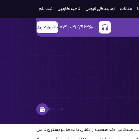
ا
مقالات
نمایندگی فروش
ناحیه کاربری
ثبت‌ نام
021-79625000 | 1779
داشبورد ابری
1404.11.14
ت. هنگامی که صحبت از انتقال داده‌ها در بستری ناامن