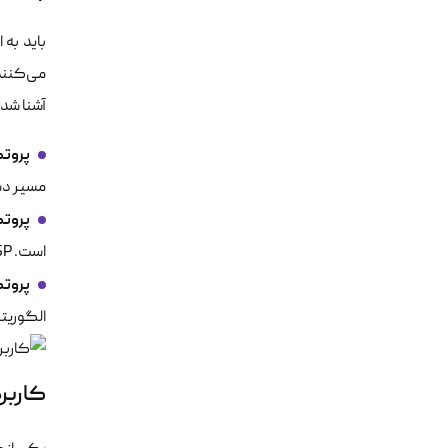
می‌کنند.
آشنا شد:
پروتکل n Header (AH
مسیر دستکاری نشده‌ا
پروتکل rity Protocol (ESP
است. ESP هدر و تریلر مخصوص خود را به هر پکت اضافه کرده و امنیت محتوا را تضمین می‌کند.
پروتکل ociation (SA
الگوریتم‌ها استفاده م
کاربرد