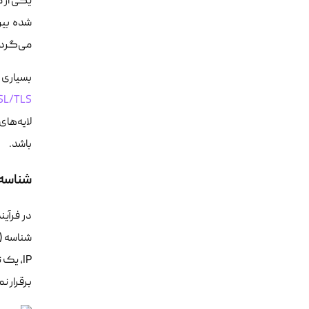
می‌گردد،
بسیاری از سرویس‌های 
SL/TLS
باشد.
شناسه IPsec چیست و چه نقشی در احراز هویت 
برقرار ن