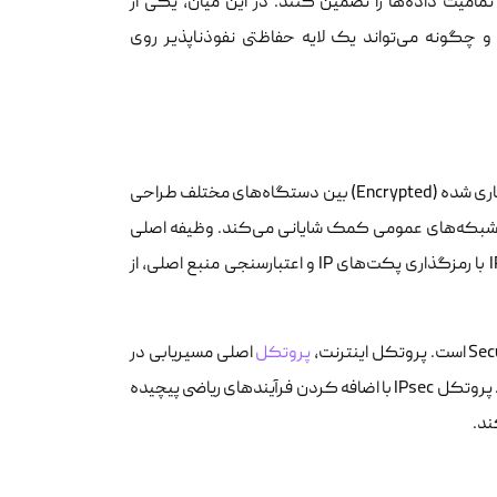
تمامیت داده‌ها را تضمین کنند. در این میان، یکی از
یم در امنیت شبکه، درک این مطلب است که IPsec چیست و چگونه می‌تواند یک لایه حفاظتی نفوذناپذیر روی
پروتکل IPsec مجموعه‌ای از پروتکل‌های شبکه است که برای ایجاد ارتباطات رمزنگاری شده (Encrypted) بین دستگاه‌های مختلف طراحی
ق شبکه‌های عمومی کمک شایانی می‌کند. وظیفه اصلی
آن، امنیت دادن به فرآیند انتقال اطلاعات در یک شبکه عمومی یا Public است. IPsec با رمزگذاری پکت‌های IP و اعتبارسنجی منبع اصلی، از
پروتکل
اصلی مسیریابی در
فضای وب است که بر اساس یافتن مقصد داده‌ها از طریق آی‌پی آدرس‌ها کار می‌کند. پروتکل IPsec با اضافه کردن فرآیندهای ریاضی پیچیده
ند.