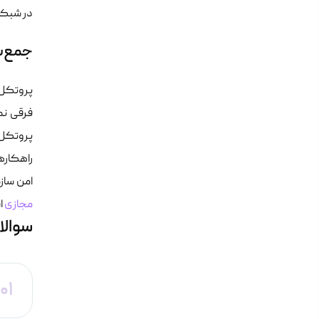
در شبکه 
جمع‌ب
فرقی نم
پروتکل 
امن سازم
مجازی
ا
سوالا
01