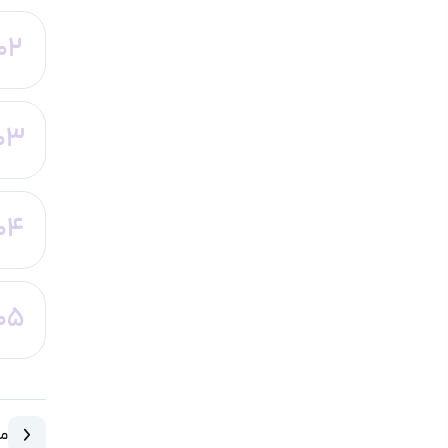
02
03
04
05
مق