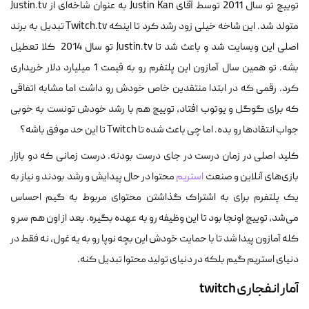
توییچ تو سال 2011 توسط آقای Justin Kan به عنوان شاخه‌ای از Justin.tv
متولد شد. این شاخه خیلی زود رشد کرد تا اینکه Twitch.tv تبدیل به برند
اصلی این وبسایت شد و باعث شد تا Justin.tv تو سال 2014 کلا تعطیل
بشه. تو همین سال آمازون این پلتفرم رو به قیمت 1 میلیارد دلار خریداری
کرد. رقمی که در ابتدا منتقدین خاص خودش رو داشت اما مشابه اتفاقی
که برای گوگل و یوتوب افتاد، توییچ هم با رشد خودش تونست به خوبی
جواب انتقادها رو بده. اما چی باعث شده تا Twitch تا این حد موفق باشه؟
کلید اصلی در زمان درست در جای درست بودنه. درست زمانی که دو بازار
بازی‌های آنلاین و صنعت
استریم
محتوا در حال پیدایش و رشد بودند و نیاز به
یک پلتفرم برای به اشتراک گذاشتن محتوای مربوط به گیم احساس
می‌شد، توییچ اونجا بود تا این وظیفه رو به عهده بگیره. بعد از اون هم سر و
کله آمازون پیدا شد تا با حمایت خودش این بچه نوپا رو به یه غول، نه فقط در
دنیای استریم گیم بلکه در دنیای تولید محتوا تبدیل کنه.
آمار انفجاری twitch