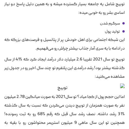
توییچ شامل یه جامعه بسیار گسترده میشه و به همین دلیل پاسخ دو نیاز
اساسی بشر رو به خوبی میده:
سرگرم شدن
تولید پول
این شبکه اجتماعی برای اهل خودش پر از پتانسیل و فرصت‌های بزرگه که
در ادامه با یه سری آمار جذاب بیشتر چراش رو می‌فهمیم.
توییچ تو سال 2021 تقریبا 2.6 میلیارد دلار درآمد ایجاد کرد که %41 از سال
گذشته بیشتر بود! رشد درآمدی این پلتفرم تو چند سال اخیر رو در جدول زیر
مشاهده می‌کنید:
اما این حجم پول از کجا میاد؟ تو سال 2021 به صورت میانگین 2.78 میلیون
نفر به صورت همزمان از توییچ دیدن می‌کردن که نسبت به سال گذشته
%31 رشد داشته. نصف رشد سال قبل که رقم %68 رو به ثبت رسونده!
همچنین تو این سال ماهی 9 میلیون استریمر محتواشون رو با بقیه به