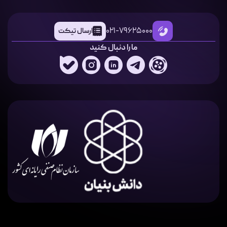
021-79625000
ارسال تیکت
ما را دنبال کنید