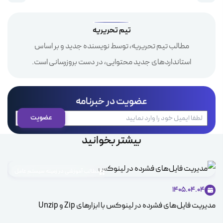
تیم تحریریه
مطالب تیم تحریریه، توسط نویسنده جدید و بر اساس
استانداردهای جدید محتوایی، در دست بروزرسانی است.
عضویت در خبرنامه
بیشتر بخوانید
مطالب آموزشی در زمینه سیستم عامل
1405.04.04
مدیریت فایل‌های فشرده در لینوکس با ابزارهای Zip و Unzip
ice