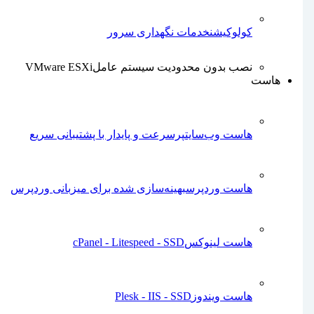
کولوکیشن
خدمات نگهداری سرور
نصب بدون محدودیت سیستم عامل
VMware ESXi
هاست
هاست وب‌سایت
پرسرعت و پایدار با پشتیبانی سریع
هاست وردپرس
بهینه‌سازی شده برای میزبانی وردپرس
هاست لینوکس
cPanel - Litespeed - SSD
هاست ویندوز
Plesk - IIS - SSD