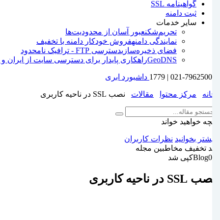
گواهینامه SSL
ثبت دامنه
سایر خدمات
تحریم‌شکن
عبور آسان از محدودیت‌ها
نمایندگی دامنه
فروش خودکار دامنه با تخفیف
فضای ذخیره‌سازی
دسترسی FTP - ترافیک نامحدود
GeoDNS
راهکاری پایدار برای دسترسی سایت از ایران و 
021-79625000 | 1779
داشبورد ابری
خانه
مرکز محتوا
مقالات
نصب SSL در ناحیه کاربری
آنچه خواهید خواند
بیشتر بخوانید
نظرات کاربران
کد تخفیف مخاطبین مجله
Blog01
کپی شد
نصب SSL در ناحیه کاربری