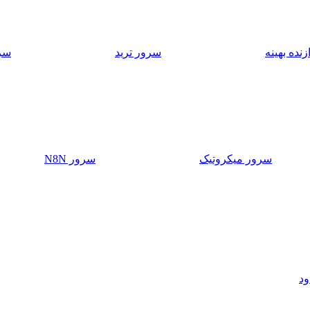
نده بهینه
سرور ترید
سر
سرور میکروتیک
سرور N8N
ود