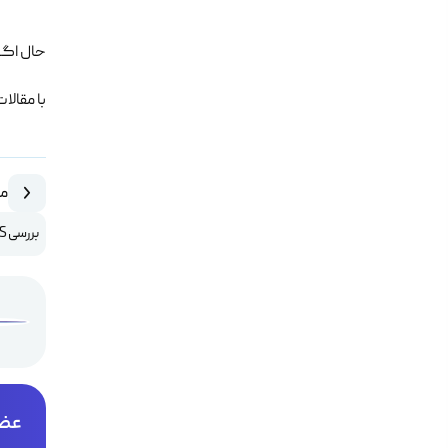
حال اگر
با مقال
مق
بررسی QoS (قسمت اول)
عضو