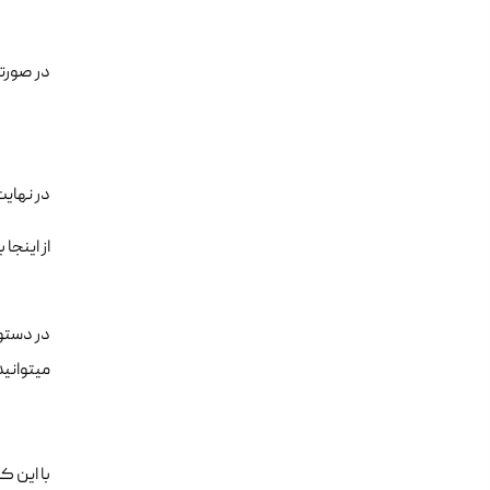
در صورتی که از iptables به عنوان فایروال 
در نهایت
از اینجا
میتوانید ه
با این کار سایت شما خودکار به 