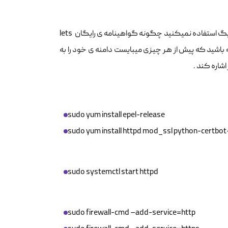
در این مقاله قصد داریم به شما اموزش دهیم در صورتی که از کنترل پنل های هاستیگ استفاده نمیکنید چگونه گواهینامه ی رایگان lets
باشید که پیش از هر چیزی میبایست دامنه ی خود را به
sudo yum install epel-release
sudo yum install httpd mod_ssl python-certbo
sudo systemctl start httpd
sudo firewall-cmd –add-service=http