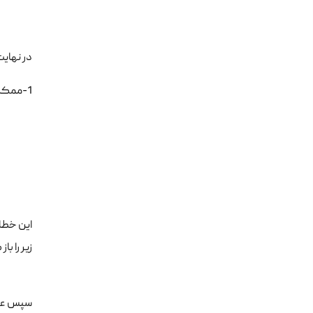
در نهایت به 2 نکته توجه 
1-ممکن است در مراحل نصب با خطایی مشابه این خطا روبه رو شوید:
زیر را باز
سپس عبار