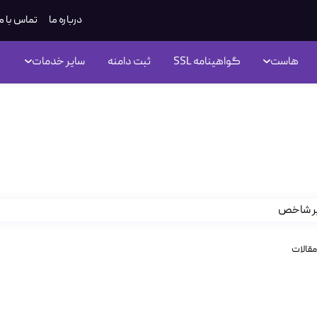
درباره ما
تماس با م
هاست
گواهینامه SSL
ثبت دامنه
سایر خدمات
در Centos 7
مقالات