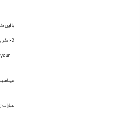
با این ک
2-اگر با خطایی همانند خطای زیر مواجه شدید:
l your
میباسیت یک virtual host برای دا
عبارات ز
80>