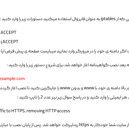
استفاده میکنید دستورات زیر را وارد کنید :
-j ACCEPT
 -j ACCEPT
 اگر دامنه ی خود را در مرورگر وارد نمایید میبایست صفحه ی پیش فرض اپا
 به بعد نصب گواهینامه اغاز خواهد شد برای شروع دستور زیر را وارد کنید :
example.com
در دستور بالا دامنه ی خود با www و بدون www را جایگ
ر ایمیلی را وارد کنید و در پاسخ سوال زیر نیز عدد 2 را تایپ کنید :
affic to HTTPS, removing HTTP access
https ریدایرکت خواهد شد .پس از پایان نصب با عبارتی همانند این عبارت مواجه خواهید گردید :