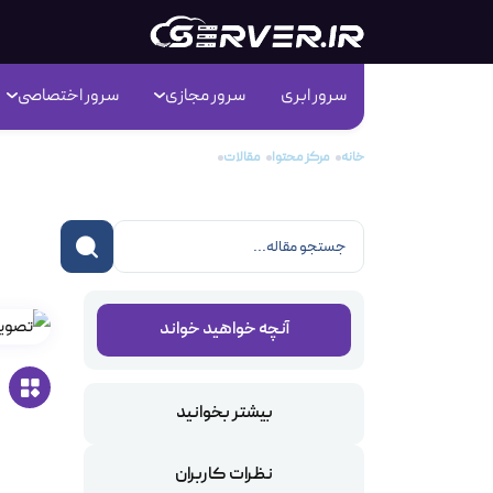
سرور ابری
سرور مجازی
سرور اختصاصی
خانه
مرکز محتوا
مقالات
نصب Lets Encrypt در Centos 7
نصب Lets Encrypt 
آنچه خواهید خواند
بیشتر بخوانید
نظرات کاربران