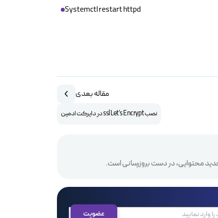
Systemctl restart httpd
مقاله بعدی
نصب ssl Let's Encrypt در دایرکت ادمین
دید محتوایی، در دست بروزرسانی است.