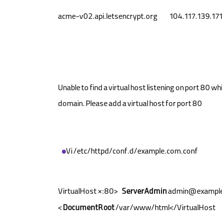
104.117.139.171 acme-v02.api.letsencrypt.or
Unable to find a virtual host listening on port 80 w
domain. Please add a virtual host for port 80
Vi /etc/httpd/conf.d/example.com.conf
ServerAdmin
admin@exampl
DocumentRoot
/var/www/html</VirtualHost>