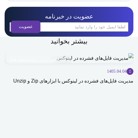
عضویت در خبرنامه
بیشتر بخوانید
مطالب آموزشی در زمینه سیستم عامل
1405.04.04
مدیریت فایل‌های فشرده در لینوکس با ابزارهای Zip و Unzip
ice