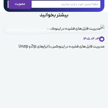
بیشتر بخوانید
مطالب آموزشی در زمینه سیستم عامل
1405.04.04
مدیریت فایل‌های فشرده در لینوکس با ابزارهای Zip و Unzip
ice