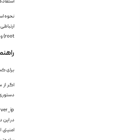
استفاده
root) و سپس رمز عبور سرور را درخواست می‌کند. با ورود صحیح این اطلاعات، شما مستقیما وارد پوسته دستوری ویمور می‌شوید.
راهنم
برای کسا
اگر از 
دستوری ز
 ssh root@your_server_ip 