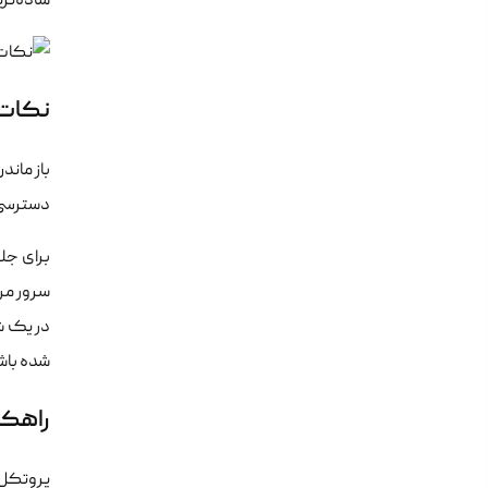
ساده‌ترین شیوه برای SSH زدن به سرور 
نکات ح
باز ماند
دسترسی بی
برای جل
در یک ش
شده باش
راهکا
پروتکل 