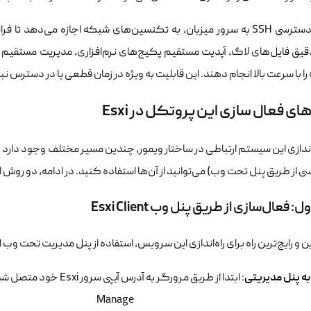
داشتن دسترسی SSH به سرور میزبان، به تکنسین‌های شبکه اجازه می‌ده
قیق فایل‌های لاگ، آپدیت مستقیم پکیج‌های نرم‌افزاری، مدیریت مستقیم
 با سرعت بالا انجام دهند. این قابلیت به ویژه در زمان قطعی یا در دسترس نبودن پنل وب Esxi، تنها راه نجات 
ی فعال سازی این پروتکل در Esxi
‌اندازی این سیستم ارتباطی در ساختار ویمور، چندین مسیر مختلف وجود دار
ی از طریق پنل تحت وب) می‌توانید از آن‌ها استفاده کنید. در ادامه، دو روش اص
 فعال‌سازی از طریق پنل وب Esxi Client
ن و رایج‌ترین راه برای راه‌اندازی این سرویس، استفاده از پنل مدیریت تحت و
به پنل مدیریتی
: ابتدا از طریق مرورگر به آدرس آیپی سرور Esxi خود متصل شده و با اطلاعات کاربری روت وارد شوید.