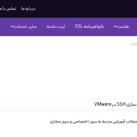
درباره ما
تماس با م
هاست
گواهینامه SSL
ثبت دامنه
سایر خدمات
زی
نحوه فعال سازی SSH در VMware و مدیریت از راه دور سرورها
نحوه ف
رها
مطالب آموزشی مرتبط به سرور اختصاصی و سرور مجازی