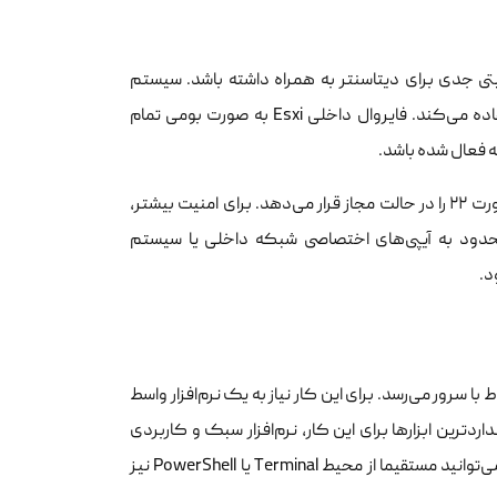
نیتی جدی برای دیتاسنتر به همراه داشته باشد. سیستم
ارتباطی امن به طور پیش‌فرض از پورت SSH که معادل پورت عددی ۲۲ است استفاده می‌کند. فایروال داخلی Esxi به صورت بومی تمام
 فعال شده باشد.
پس از روشن کردن سرویس، فایروال ویمور به صورت خودکار رول‌های مربوط به پورت ۲۲ را در حالت مجاز قرار می‌دهد. برای امنیت بیشتر،
 Esxi، دسترسی به این پورت را محدود به آیپی‌های اختصاصی شبکه داخلی یا سیستم
د.
ا سرور می‌رسد. برای این کار نیاز به یک نرم‌افزار واسط
ترین ابزارها برای این کار، نرم‌افزار سبک و کاربردی
PuTTY است، هرچند در سیستم‌عامل‌های مدرن مانند ویندوز ۱۰ و ۱۱ یا مکینتاش، می‌توانید مستقیما از محیط Terminal یا PowerShell نیز