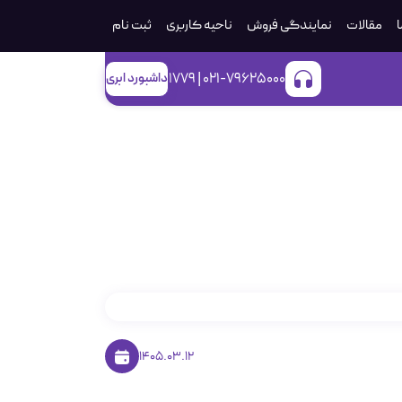
ا
مقالات
نمایندگی فروش
ناحیه کاربری
ثبت‌ نام
021-79625000 | 1779
داشبورد ابری
عال سازی SSH در VMware و مدیریت از راه دور
1405.03.12