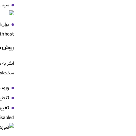
سپس طبق ت
p with host
روش دو
اگر به ه
سخت‌افزاری مان
ورود ب
تنظیم
تغیی
Disabled به Enabled تغییر دهید تا دسترسی خط فرمان بلافا