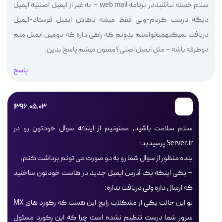
سلام خسته نباشیددر برنامه web mail – به غیر از ایمیل اصلییه ایمیل
دیگه درست کردم-ولی فقط میشه باهاش ایمیل فرستاد-ایمیل
دریافت نمیکنهمیخواستم بدونم که راهی داره که دومین ایمیل منم
دوطرفه باشه – مثل ایمیل اصلی؟ممنون میشم پاسخ بدین.
پاسخ
1396.05.03
سلام سلامت باشید، ممنونیم از اینکه سوال خودتون رو در
Server.ir پرسیدید:
بنده منظور از سوال شما رو به دو صورت می تونم برداشت کنم،
– یکی اینکه یک آدرس ایمیل جدید در هاست خودتون ساختید
که ارسال داره ولی دریافت نداره:
تو این حالت یکی از مشکلات رایج این هست که رکورد های MX
سرور شما درست تنظیم نشده است چرا که این رکورد مسئول