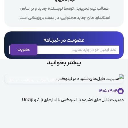
مطالب تیم تحریریه، توسط نویسنده جدید و بر اساس
استانداردهای جدید محتوایی، در دست بروزرسانی است.
عضویت در خبرنامه
بیشتر بخوانید
مطالب آموزشی در زمینه سیستم عامل
1405.04.04
مدیریت فایل‌های فشرده در لینوکس با ابزارهای Zip و Unzip
ice