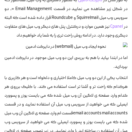
به طور مثال در
دایرکت ادمین
به منظور دسترسی به وب میل، همانطور که
در شکل زیر مشاهده می نمایید در قسمت Email Management =، دو
سرویس وب میل Squirrelmail و Roundcube قرار داده شده است که البته
در
Cpanel
نیز همین موارد و درکنترل پنل های دیگر وب میل های متفاوت
دیگری وجود دارد. در ادامه روش راحت تری را به شما یاد خواهیم داد
اما در ابتدا بیاید با هم به بررسی این دو وب میل موجود در دایرکت ادمین
بپردازید.
انتخاب یکی از این دو وب میل کاملا اختیاری و دلخواه است و هر کاربری با
هرکدام که راحت تر و آشنا تر است استفاده می کند. با کلیک برروی هر
کدام وارد صفحه ی لاگین آن وب میل شده که می بایست یوزر و پسوورد
ایمیلی که می خواهید از سرویس وب میل آن استفاده نمایید و در قسمت
email accounts mail accountsقسمت ام وارد صفحه ی لاگین آن وب میل
شده که می بایست یوزر و پسوورد ایمیلی که می خواهید از سرویس وب
میل آن استفاده ن ساخته اید را وارد نمایید. در زیر تصویر صفحه ی لاگین