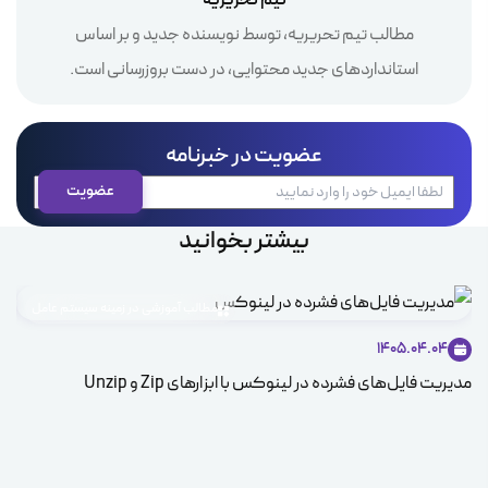
تیم تحریریه
مطالب تیم تحریریه، توسط نویسنده جدید و بر اساس
استانداردهای جدید محتوایی، در دست بروزرسانی است.
عضویت در خبرنامه
بیشتر بخوانید
مطالب آموزشی در زمینه سیستم عامل
1405.04.04
مدیریت فایل‌های فشرده در لینوکس با ابزارهای Zip و Unzip
ice