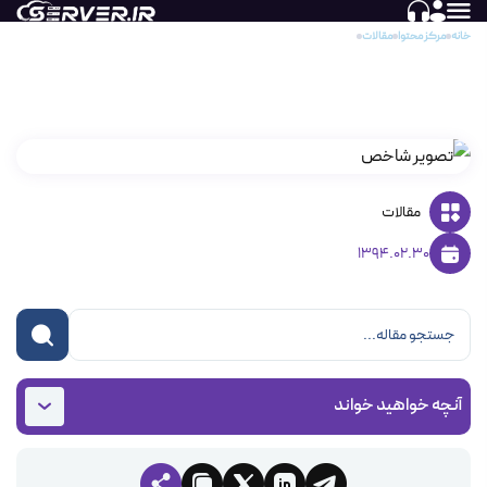
خانه
مرکز محتوا
مقالات
میزان مصرف دیسک هاست (disk usage)
میزان مصرف دیسک هاست (disk usage)
مقالات
1394.02.30
آنچه خواهید خواند