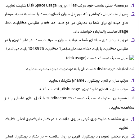
در صفحه اصلی هاست خود در تب Files، بر روی Disk Space Usage کلیک نمایید.
پس از مدت زمان کوتاهی که سی پنل میزان فضای دیسک را محاسبه نماید نمودار
های میله ای برای شما به نمایش در خواهند امد که با مقیاس مگابایت disk
usage هاست را نمایش خواهند داد.
در زیر نمودار های میله ای شما میتوانید میزان مصرف دیسک هر دایرکتوری را در
مقیاس مگابایت یا بایت مشاهده نمایید.(هر 1 مگابایت 1048576 بایت میباشد )
شما اطلاعات disk usage هاست تان را به دو صورت میتوانید مرتب نمایید :
مرتب سازی با نام دایرکتوری : name را گزینش نمایید
مرتب سازی با فضای دایرکتوری : disk usage را انتخاب کنید
شما همچنین میتوانید مصرف دیسک subdirectories یا فایل های داخلی را نیز
مشاهده نمایید :
برای مشاهده دایرکتوری فرعی بر روی علامت + در کنار دایرکتوری اصلی کلیک
نمایید
برای مخفی نمودن دایرکتوری فرعی بر روی علامت – در کنار دایرکتوری اصلی