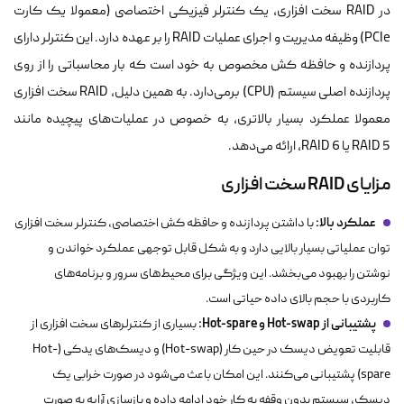
در RAID سخت افزاری، یک کنترلر فیزیکی اختصاصی (معمولا یک کارت
PCIe) وظیفه مدیریت و اجرای عملیات RAID را بر عهده دارد. این کنترلر دارای
پردازنده و حافظه کش مخصوص به خود است که بار محاسباتی را از روی
پردازنده اصلی سیستم (CPU) برمی‌دارد. به همین دلیل، RAID سخت افزاری
معمولا عملکرد بسیار بالاتری، به خصوص در عملیات‌های پیچیده مانند
RAID 5 یا RAID 6، ارائه می‌دهد.
مزایای RAID سخت افزاری
عملکرد بالا:
با داشتن پردازنده و حافظه کش اختصاصی، کنترلر سخت افزاری
توان عملیاتی بسیار بالایی دارد و به شکل قابل توجهی عملکرد خواندن و
نوشتن را بهبود می‌بخشد. این ویژگی برای محیط‌های سرور و برنامه‌های
کاربردی با حجم بالای داده حیاتی است.
پشتیبانی از Hot-swap و Hot-spare:
بسیاری از کنترلرهای سخت افزاری از
قابلیت تعویض دیسک در حین کار (Hot-swap) و دیسک‌های یدکی (Hot-
spare) پشتیبانی می‌کنند. این امکان باعث می‌شود در صورت خرابی یک
دیسک، سیستم بدون وقفه به کار خود ادامه داده و بازسازی آرایه به صورت