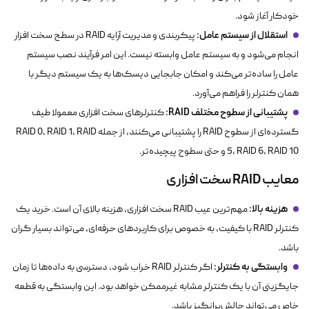
خودکار آغاز شود.
استقلال از سیستم عامل:
پیکربندی و مدیریت آرایه RAID در سطح سخت افزار
انجام می‌شود و به سیستم عامل وابسته نیست. این امر فرآیند نصب سیستم
عامل را ساده‌تر می‌کند و امکان جابجایی دیسک‌ها به یک سیستم دیگر با
همان کنترلر را فراهم می‌آورد.
پشتیبانی از سطوح مختلف RAID:
کنترلرهای سخت افزاری معمولا طیف
گسترده‌ای از سطوح RAID را پشتیبانی می‌کنند، از جمله RAID 0، RAID 1، RAID
5، RAID 6، RAID 10 و حتی سطوح پیچیده‌تر.
معایب RAID سخت افزاری
هزینه بالا:
مهم‌ترین عیب RAID سخت افزاری، هزینه بالای آن است. خرید یک
کنترلر RAID با کیفیت، به خصوص برای کاربردهای حرفه‌ای، می‌تواند بسیار گران
باشد.
وابستگی به کنترلر:
اگر کنترلر RAID خراب شود، دسترسی به داده‌ها تا زمان
جایگزینی آن با یک کنترلر مشابه غیرممکن خواهد بود. این وابستگی به قطعه
خاص می‌تواند چالش‌برانگیز باشد.