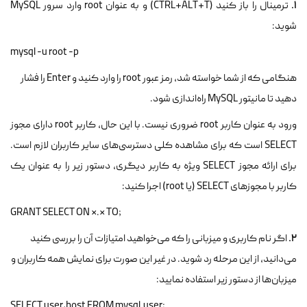
1.
ترمینال را باز کنید (CTRL+ALT+T) و به عنوان root وارد سرور MySQL
شوید:
mysql -u root -p
هنگامی که از شما خواسته شد، رمز عبور root را وارد کنید و Enter را فشار
دهید تا مانیتور MySQL راه‌اندازی شود.
ورود به عنوان کاربر root ضروری نیست. با این حال، کاربر root دارای مجوز
SELECT است که برای مشاهده کلی دسترسی‌های سایر کاربران لازم است.
برای ارائه مجوز SELECT ویژه به کاربر دیگری، دستور زیر را به عنوان یک
کاربر با مجوزهای SELECT (یا root) اجرا کنید:
;GRANT SELECT ON *.* TO
2.
اگر نام کاربری و میزبانی را که می‌خواهید امتیازات آن را بررسی کنید
می‌دانید، از این مرحله رد شوید. در غیر این صورت برای نمایش همه کاربران و
میزبان‌ها از دستور زیر استفاده نمایید:
;SELECT user,host FROM mysql.user