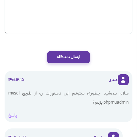
ارسال دیدگاه
عبدی
1401.12.15
سلام ببخشید چطوری میتونم این دستورات رو از طریق mysql
phpmuadmin بزنم؟
پاسخ