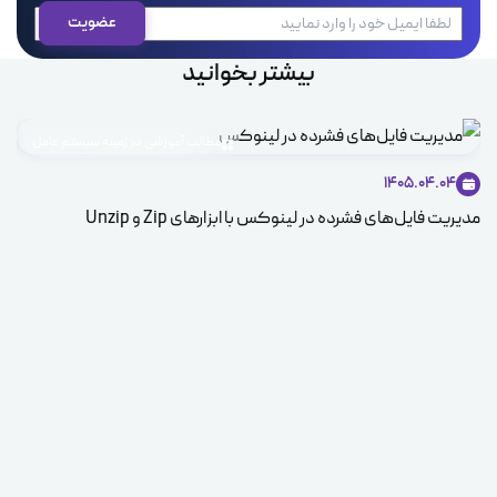
بیشتر بخوانید
مطالب آموزشی در زمینه سیستم عامل
1405.04.04
مدیریت فایل‌های فشرده در لینوکس با ابزارهای Zip و Unzip
ice