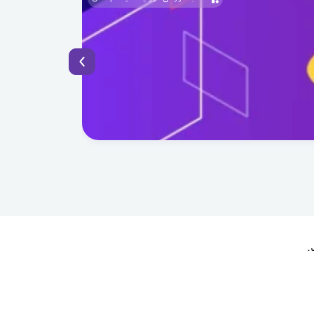
1405.04.03
BaaS چیست؟ راهکار نوین توسعه سریع اپلیکیشن با Backend as a Service
.