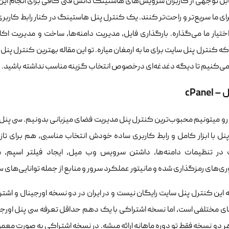
ل توجهی از کاربران سرویس‌های هاستینگ دانش فنی کافی برای انجام این کا
رای ما سریع‌تر و راحت‌تر کنند. یک کنترل پنل‌ هاستینگ در کنار رابط کارب
ختیار ما می‌گذاره. بارگذاری فایل، مدیریت دامنه‌ها، ساخت و مدیریت اکا
 کنترل پنل سایت برای ما به ارمغان میاره. تو این مقاله بهترین کنترل‌ پنل
ی‌کنیم تا دیگه دغدغه‌ای درخصوص انتخاب گزینه مناسب نداشته باشید.
cPane
رو میتونیم محبوب‌ترین کنترل پنل مدیریت فضای میزبانی بدونیم. سی پنل 
نل با ابزار کامل و رابط کاربری ساده خودش انتخاب مناسبی، هم برای تازه
 در تنظیمات دامنه‌ها، داشتن سرویس وب میل، ایجاد فیلتر اسپم، 
ی‌های رمزگذاری شده و مانیتور عملکرد سرور و منابع از جمله توانایی‌های 
 این کنترل پنل سایت رایگان نیست و در ایران در دو نسخه اورجینال و اشتر
ای مختلفی است، اما نسخه اشتراکی با یک دهم حداقل تعرفه سی پنل اورجی
ر دو نسخه فقط تو دوره ماهانه ارائه میشه. در نسخه اشتراکی به صورت معمول د