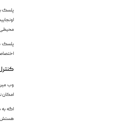
پلسک به
اونجایی
محیطی س
پلسک هم
اختصاصی
کنترل 
امکان نص
هستش و 