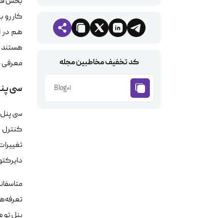
بخش قاب
کار رو ب
هم در ا
هستند که
کد تخفیف مخاطبین مجله
معرفی م
سی پنل – l
Blog01
سی پنل 
کنترل پ
تغییرات
دایرکتور
متاسفانه
تعرفه‌ه
پنل تو ه