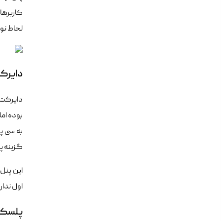
کاربرها
لحاط نوع
دایرکت ادم
دایرکت 
بوده اما
گزینه پر
این پنل
اول ندا
پلسک – k