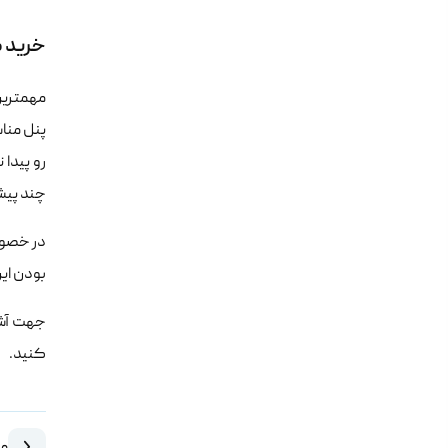
خرید ک
مهمترین
پنل مناس
رو پیدا
چند پیشن
در خصوص
بودن این
جهت آشنا
کنید.
مق