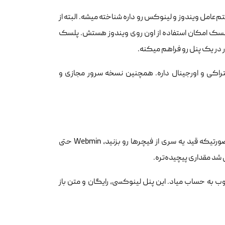
عامل ویندوز و لینوکس رو داره شناخته میشه. البته از
لسک امکان استفاده از اون روی ویندوز هستش. پلسک
 در یک پنل رو فراهم میکنه.
کی و اورجینال داره. همچنین نسخه سرور مجازی و
وب مین کنترل پنلی قابل نصب روی سیستم‌های یونیکسی و کاملا رایگانه. در صورتیکه قید یه سری از فیچرها رو بزنید، Webmin حتی
 شد مقداری پیچیده‌تره.
یت رایگان دیگه هستید، Sentora هم یه گزینه خوب به حساب میاد. این پنل لینوکسی، رایگان و متن باز