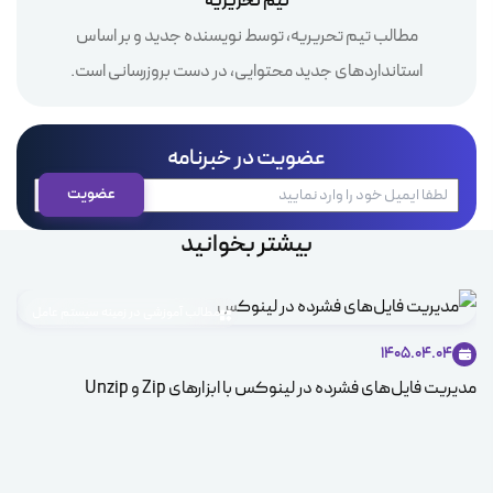
تیم تحریریه
مطالب تیم تحریریه، توسط نویسنده جدید و بر اساس
استانداردهای جدید محتوایی، در دست بروزرسانی است.
عضویت در خبرنامه
بیشتر بخوانید
مطالب آموزشی در زمینه سیستم عامل
1405.04.04
مدیریت فایل‌های فشرده در لینوکس با ابزارهای Zip و Unzip
ice