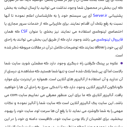
بلاک آی پی علت بلاک شدن آن را نیز در همان بخش خواهید دید. اما در صورتی
که این بخش در محصول شما وجود نداشت می توانید با ارسال تیکت به بخش
پشتیبانی
Server.ir
آی پی سیستم خود را به کارشناسان اعلام نموده تا آنها
نسبت به رفع بلاک آن اقدام نمایند. برای کاربرانی که از خدمات سرور مجازی یا
اختصاصی لینوکسی استفاده می نمایند نیز بخشی با عنوان
CSF
که همان
فایروال لینوکسی
می باشد وجود دارد که از طریق این بخش می توانند به راحتی
آی پی خود را allow نمایند که توضیحات کامل تر آن در مقالات مربوطه ذکر شده
است.
علاوه بر پینگ گرفتن راه دیگری وجود دارد که مطمئن شوید سایت شما
بالاست اما آی پی شما بلاک شده است و تنها شما هستید که مشاهده ی درستی از
آن ندارید و آن استفاده از آنالیزور های آنلاین است. همواره در اینترنت برای موارد
گوناگون آنالیزور آنلاین وجود دارد که با اندکی سرچ به راحتی آن ها را خواهید
یافت. آنالیزور آنلاینی که ما برای این منظور معرفی می نماییم سایت com می
باشد، این سایت یک آنالیزور آنلاین است که سایت شما را آنالیز نموده و نکات
مهمی را به شما گوشزد می نماید تا با رفع آن ها سرعت لود سایت خود را بهبود
ببخشید. برای اطمینان از بالا بودن سایت خود، کافیست دامنه ی خود را در این