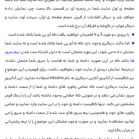
سایت وارد نموده و چند لحظه منتظر بمانید، در صورتی که سایت شما بالا باشد
صفحه ی اول سایت شما در پنجره ای در قسمت بالا سمت چپ نمایش داده
خواهد شد و دیگر اطلاعات از قبیل حجم صفحه ی اول، سرعت لود سایت و
دیگر موارد در گوشه و اطراف آن درج شده است.
با بررسی دو مورد 3 و 4 اطمینان خواهید یافت که آی پی شما بلاک شده است.
اما حالت دیگری وجود دارد که نه آی پی شما بلاک شده است و نه سایت شما
نمایش داده می شود، این مورد ممکن است به دلیل اشتباه ست شدن
نیم سرور
ها
باشد که در این صورت دامنه ی شما به هاست یا سرور شما متصل نشده،
درنتیجه نمایش درستی از سایت خود نخواهید داشت، برای فهمیدن این موضوع
نیز کافیست از آنالیزور آنلاین دیگری به نام intodns استفاده نمایید، این آنالیزور
نیز سایت دیگری است که تمامی رکورد های دامنه ی شما را از سمت دامنه و
سرور نشان می دهد و در صورتی که خطایی وجود داشته باشد آن را با رنگ قرمز
مشخص می کند. تنها کافیست دامنه ی خود را در این سایت وارد نمایید و تمامی
رکورد های خود و همچنین نیم سرور های ست شده از سمت دامنه و سرور را می
توانید مشاهده نمایید و در صورت وجود مشکل این موضوع را با تیم پشتیبانی
در میان بگذارید.