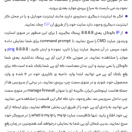
اما در صورتی که سایت های دیگر را مشاهده اما سایت خود را مشاهده نمی
نمودید می بایست به سراغ بررسی موارد بعدی بروید.
اگر به اینترنت دیگری دسترسی دارید مانند اینترنت موبایل و یا در محل کار
اینترنت دیگری وجود دارد سایت خود را از طریق آن
ISP
چک نمایید.
از
IP
گوگل یعنی 8.8.8.8 پینگ بگیرید ( برای این منظور در منوی استارت
ویندوز عبارت CMD را سرچ نمایید تا command prompt برای شما نمایش داده
شود سپس در آن محیط عبارت زیرا را تایپ نموده و اینتر کنید :
ping
8.8.8.8 و
موارد را مشاهده نمایید، در صورتی که از این آی پی پینگ نداشتید یعنی شما
گوگل را نمی بینید و این بدان معناست که آی پی شما بلاک شده است که برای
رفع بلاک آی پی می توانید ابتدا وارد ناحیه ی کاربری خود در ir شده و وارد
محصول خود شوید و در منوی سمت چپ بررسی نمایید، در برخی از سرویس ها از
جمله هاست لینوکس ایران، گزینه ای با عنوان manage firewall در منوی سمت
چپ داخل سرویس مد نظر وجود دارد که اگر این قسمت را مشاهده می نمایید
می توانید به راحتی آی پی خود را از طریق این بخش allow نمایید، برای اینکه از آی
پی خود اطلاع یابید تنها کافیست عبارت my ip یا what is my ip را در مرورگر خود
سرچ نمایید، بدین شکل آی پی شما به نمایش درخواهد آمد.همچنین در زمان رفع