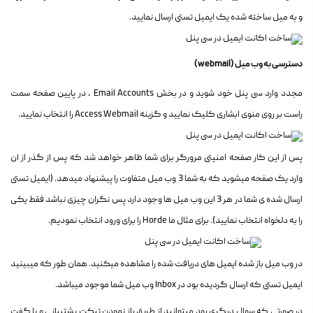
و به میل ساخته شده یک ایمیل تستی ارسال نمایید.
دسترسی به وب میل (webmail)
مجدد وارد سی پنل خود شوید و در بخش Email Accounts ، در پایین صفحه سمت
راست بر روی منوی ابشاری کلیک نمایید و گزینه Access Webmail را انتخاب نمایید.
پس از این کار صفحه امنیتی مرورگر برای شما ظاهر خواهد شد که پس از گذر از ان
وارد یک صفحه میشوید که به شما 3 وب میل متفاوت را پیشنهاد میدهد. (ایمیل تستی
ارسال شده ی شما در هر 3 این وب میل ها وجود دارد پس نگران چیزی نباشد فقط یکی
را به دلخواه انتخاب نمایید). برای مثال ما Horde را برای ورود انتخاب نمودیم.
در وب میل باز شده ایمیل های دریافت شده را مشاهده میکنید. همان طور که میبینید
ایمیل تستی که ارسال گردیده بود در Inbox وب میل شما موجود میباشد.
در صورتی که سوال دیگری بود میتوانید از طریق باز نمودن تیکت پشتیبانی و یا گفت