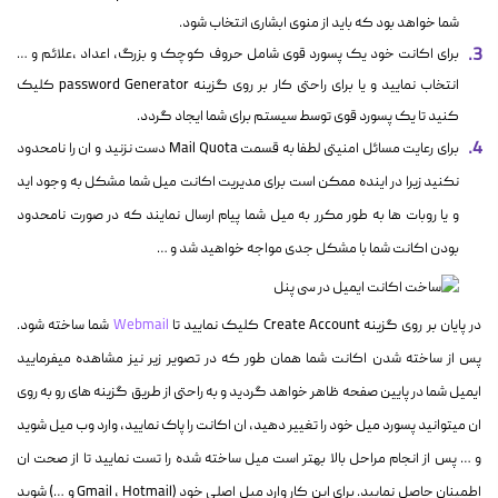
شما خواهد بود که باید از منوی ابشاری انتخاب شود.
برای اکانت خود یک پسورد قوی شامل حروف کوچک و بزرگ، اعداد ،علائم و …
انتخاب نمایید و یا برای راحتی کار بر روی گزینه password Generator کلیک
کنید تا یک پسورد قوی توسط سیستم برای شما ایجاد گردد.
برای رعایت مسائل امنیتی لطفا به قسمت Mail Quota دست نزنید و ان را نامحدود
نکنید زیرا در اینده ممکن است برای مدیریت اکانت میل شما مشکل به وجود اید
و یا روبات ها به طور مکرر به میل شما پیام ارسال نمایند که در صورت نامحدود
بودن اکانت شما با مشکل جدی مواجه خواهید شد و …
در پایان بر روی گزینه Create Account کلیک نمایید تا
Webmail
شما ساخته شود.
پس از ساخته شدن اکانت شما همان طور که در تصویر زیر نیز مشاهده میفرمایید
ایمیل شما در پایین صفحه ظاهر خواهد گردید و به راحتی از طریق گزینه های رو به روی
ان میتوانید پسورد میل خود را تغییر دهید، ان اکانت را پاک نمایید، وارد وب میل شوید
و …
پس از انجام مراحل بالا بهتر است میل ساخته شده را تست نمایید تا از صحت ان
اطمینان حاصل نمایید. برای این کار وارد میل اصلی خود (Gmail ، Hotmail و …) شوید