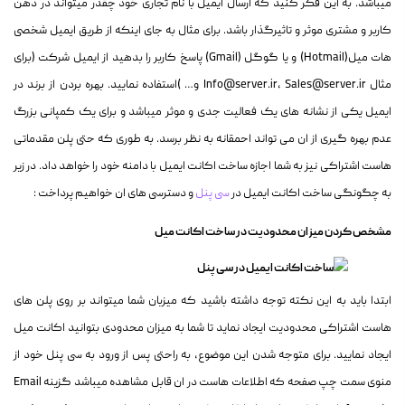
میباشد. به این فکر کنید که ارسال ایمیل با نام تجاری خود چقدر میتواند در ذهن
کاربر و مشتری موثر و تاثیرگذار باشد. برای مثال به جای اینکه از طریق ایمیل شخصی
هات میل(Hotmail) و یا گوگل (Gmail) پاسخ کاربر را بدهید از ایمیل شرکت (برای
مثال Info@server.ir، Sales@server.ir و… )استفاده نمایید. بهره بردن از برند در
ایمیل یکی از نشانه های یک فعالیت جدی و موثر میباشد و برای یک کمپانی بزرگ
عدم بهره گیری از ان می تواند احمقانه به نظر برسد. به طوری که حتی پلن مقدماتی
هاست اشتراکی نیز به شما اجازه ساخت اکانت ایمیل با دامنه خود را خواهد داد. در زیر
به چگونگی ساخت اکانت ایمیل در
سی پنل
و دسترسی های ان خواهیم پرداخت :
مشخص کردن میزان محدودیت در ساخت اکانت میل
ابتدا باید به این نکته توجه داشته باشید که میزبان شما میتواند بر روی پلن های
هاست اشتراکی محدودیت ایجاد نماید تا شما به میزان محدودی بتوانید اکانت میل
ایجاد نمایید. برای متوجه شدن این موضوع، به راحتی پس از ورود به سی پنل خود از
منوی سمت چپ صفحه که اطلاعات هاست در ان قابل مشاهده میباشد گزینه Email