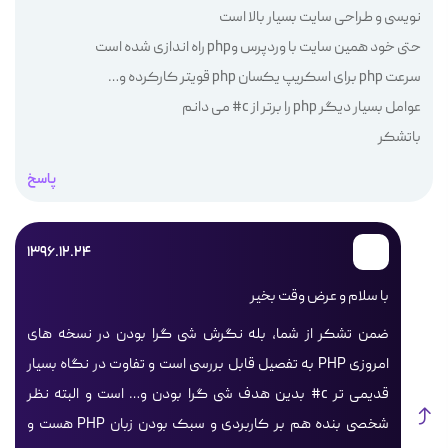
نویسی و طراحی سایت بسیار بالا است
حتی خود همین سایت با وردپرس وphp راه اندازی شده است
سرعت php برای اسکریپ یکسان php قویتر کارکرده و…
عوامل بسیار دیگر php را برتر از c# می دانم
باتشکر
پاسخ
1396.12.24
با سلام و عرض وقت بخیر
ضمن تشکر از شما، بله نگرش شی گرا بودن در نسخه های
امروزی PHP به تفصیل قابل بررسی است و تفاوت در نگاه بسیار
قدیمی تر c# بدین هدف شی گرا بودن و… است و البته نظر
شخصی بنده هم بر کاربردی و سبک بودن زبان PHP هست و