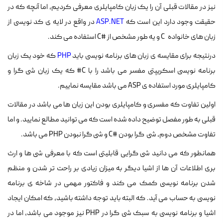
نیز در مقالات قبلی آن را یک زبان کامپایلری معرفی کردیم، اما آنچه که در
حقیقت وجود دارد این است که
ASP.NET
در واقع در لایه ی کد نویسی از
زبان های خانواده C و یه طور مشخص از #C استفاده می کند.
درنتیجه برای مقایسه ی زبان های برنامه نویسی باید
PHP
که خود یک زبان
برنامه نویسی اسکریپتی مفسر می باشد را با C# که یک زبان شی گرا و
کامپایلری مورد استفاده ی ASP می باشد مقایسه نماییم.
اولین تفاوت که مفسری و کامپایلری بودن این زبان ها می باشد در مقالات
قبلی به طور مفصل توضیح داده شده است که می توانید مطالع نمایید. و اما
تفاوت مشخص دوم، شی گرا بودن #C و شی گرا نبودن PHP می باشد.
همانطور که می دانید شی گرایی قابلیتی است که با معرفی شی ها و ارث
بری اطلاعات آن ها از اشیا دیگر به میزان زیادی بر راحت تر شدن و منظم
شدن برنامه نویسی کمک می کند و فاکتور مهمی در شاخه ی برنامه
نویسی به حساب می آید. که البته باید توجه داشته باشید، که امکان ایجاد
اشیا و برنامه نویسی به سبک شی گرا در PHP نیز موجود می باشد، اما در