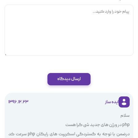
ارسال دیدگاه
ایده ساز
1396.12.23
سلام
php در ورژن های جدید شی گرا هست
درضمن با توجه به گستردگی اسکریپت های رایگان php سرعت کد