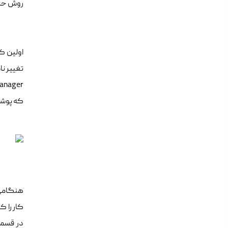
روش حل خطای ا
که پوشه هایی مانند -admin
کار را ک
در قسمت