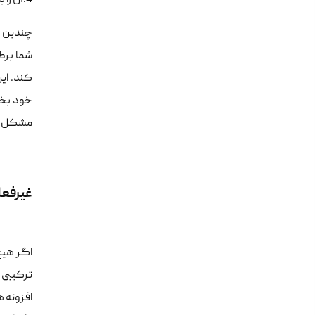
4.آن را با استفاده از FTP در پوشه /wp-admin/ خود آپلود کنید
چندین ک
شما برط
کند. ای
مشکل را 
غیرفعا
اگر هیچ
ترکیبی ا
افزونه ه