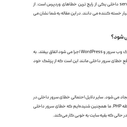
آیا خطایinternal server error سرور داخلی در wordpress می بینید؟ خطای server داخلی یکی از رایج ترین خطاهای وردپرس است. از
یار خسته کننده می دانند. در این مقاله به شما نشان می
خطای سرور داخلی مختص وردپرس نیست. این می تواند با هر وب سایتی که روی یک وب سرور و WordPress اجرا می شود اتفاق بیفتد. به
ع خطای سرور داخلی مانند این است که از پزشک خود
د پلاگین یا تم ایجاد می شود. سایر دلایل احتمالی خطای سرور داخلی در
وردپرس که ما از آنها اطلاع داریم عبارتند از: خرابی فایل htaccess و محدودیت حافظه PHP. ما همچنین شنیده‌ایم که خطای سرور داخلی
 حالی که بقیه سایت به خوبی کار می‌کند.