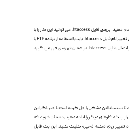
اولین کاری که باید هنگام عیب یابی خطای error سرور داخلی در wordpress انجام دهید، بررسی فایل htaccess. می توانید این کار را با
تغییر نام فایل .htaccess اصلی خود به چیزی مانند htaccess_old انجام دهید. برای تغییر نام فایل htaccess، باید با استفاده از برنامه FTP یا
File Manager در داشبورد cPanel حساب میزبانی خود وارد سایت خود شوید. پس از اتصال، فایل htaccess. در همان فهرستی قرار می گیرد
ود بازدید کنید تا ببینید آیا این مشکل را حل کرده است یا خیر. اگر این
ل از اینکه کارهای دیگر را ادامه دهید، مطمئن شوید که
اد تغییر روی دکمه ذخیره کلیک کنید. این یک فایل