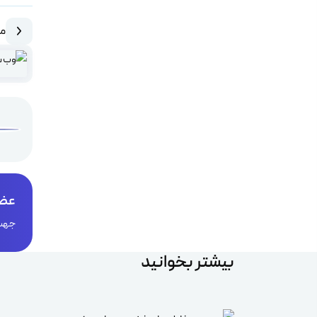
مق
عضو
جهت 
بیشتر بخوانید