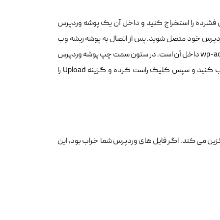
ود. شما باید فایل فشرده را استخراج کنید و داخل آن یک پوشه وردپرس
د با استفاده از یک سرویس گیرنده FTP به وب سایت وردپرس خود متصل شوید. پس از اتصال به پوشه ریشه وب
سایت خود بروید. این پوشه ای است که پوشه های wp-admin, wp-includes, wp-content داخل آن است. در ستون سمت چپ پوشه وردپرس
را در رایانه خود باز کنید. اکنون باید پوشه‌های wp-includes و wp-admin را انتخاب کنید و سپس کلیک راست کرده و گزینه Upload را
جایگزین می کند. اگر فایل های وردپرس شما خراب بود، این