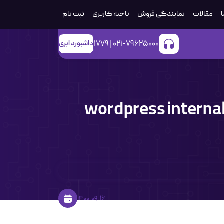
ا
مقالات
نمایندگی فروش
ناحیه کاربری
ثبت‌ نام
021-79625000 | 1779
داشبورد ابری
وش حل یکی از رایجترین خطاهای wordpress internal
1400.09.16