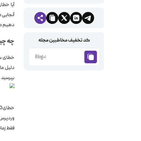
آنجایی ک
دهیم که
کد تخفیف مخاطبین مجله
چه چیزی باعث خطای 
Blog01
دلیل ما
بپرسید 
فقط زما