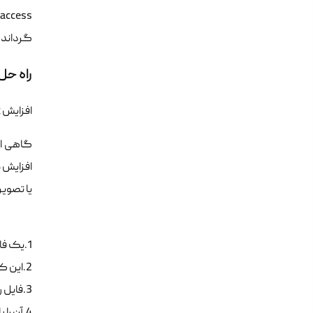
گرداند. اگر بررسی راه حل ف
راه حل
افزایش php memory limit
یا تصویری را در wp-admin آپلود می‌کنید، مشاهده می‌کنید، باید
1.یک فایل متنی خالی به نام php.ini ایجاد کنید
2.این کد را در آنجا قرار دهید: memory=64MB
3.فایل را ذخیره کنید