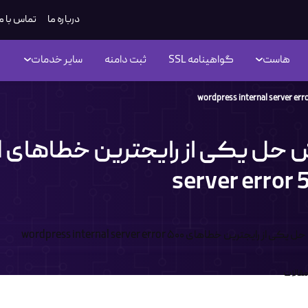
درباره ما
تماس با م
هاست
گواهینامه SSL
ثبت دامنه
سایر خدمات
ر
server error
مقالات