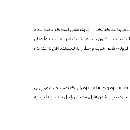
همه افزونه‌ها خطای internal server error 500 برطرف شد، می‌دانید که یکی از افزونه‌هایی است که باعث ایجاد
ود. به سادگی به قسمت مدیریت wordpress بروید و روی “Plugins” کلیک کنید. اکنون باید هر بار یک افزونه را مجدداً فعال
 افزونه خلاص شوید و خطا را به نویسنده افزونه گزارش
اگر گزینه افزونه خطای server داخلی را برطرف نکرد، پس ارزش آن را دارد که پوشه wp-admin و wp-includes را از یک نصب جدید وردپرس
 صورت خراب شدن فایل، مشکل را حل کند. ابتدا باید به