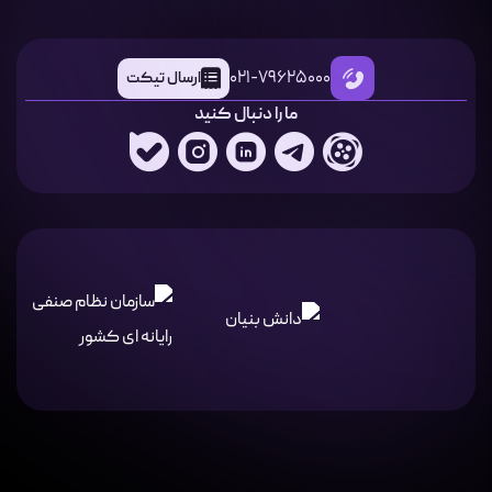
021-79625000
ارسال تیکت
ما را دنبال کنید