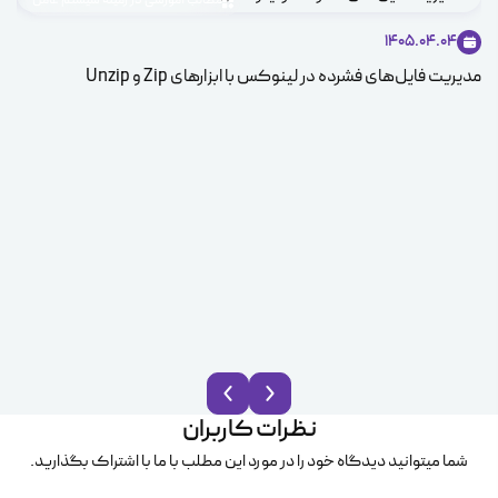
مطالب آموزشی در زمینه سیستم عامل
1405.04.04
مدیریت فایل‌های فشرده در لینوکس با ابزارهای Zip و Unzip
ice
نظرات کاربران
شما میتوانید دیدگاه خود را در مورد این مطلب با ما با اشتراک بگذارید.