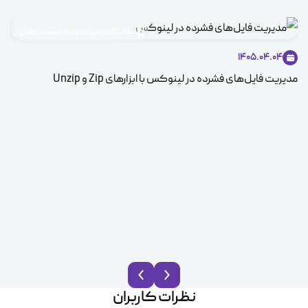
مطالب آموزشی در زمینه سیستم عامل
1405.04.04
مدیریت فایل‌های فشرده در لینوکس با ابزارهای Zip و Unzip
ice
نظرات کاربران