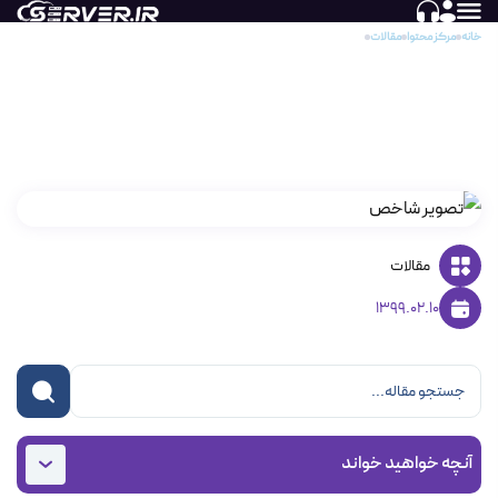
خانه
مرکز محتوا
مقالات
حمله APT یا Advanced Persistent Threats چیست؟
حمله APT یا Advanced Persistent Threats
چیست؟
مقالات
1399.02.10
آنچه خواهید خواند