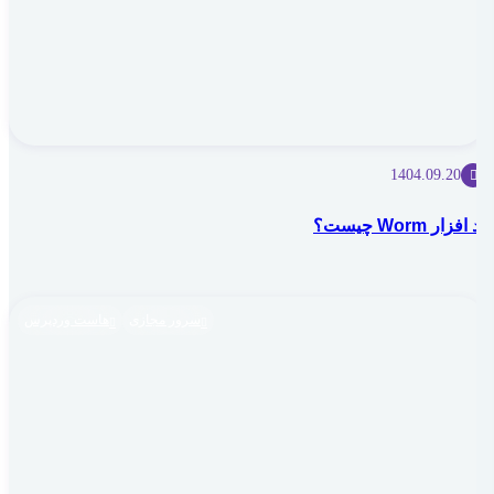
1404.09.20
بد افزار Worm چیست؟
سرور مجازی
هاست وردپرس