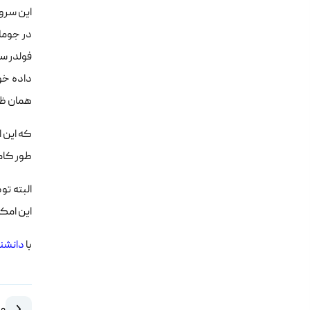
این سرو
در جومل
فولدر س
داده خو
همان ظا
طور کامل
البته ت
این امکان مق
با
دانشنامه .ir
مق