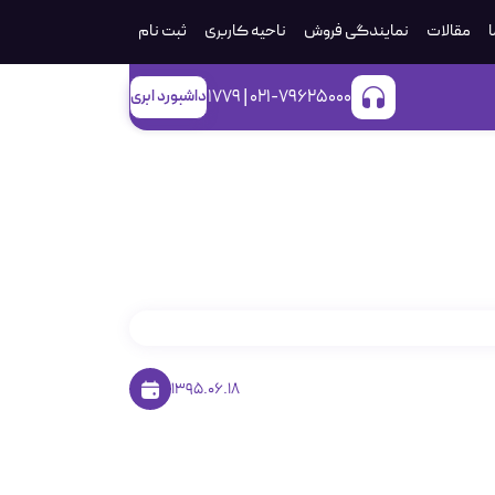
ا
مقالات
نمایندگی فروش
ناحیه کاربری
ثبت‌ نام
021-79625000 | 1779
داشبورد ابری
1395.06.18