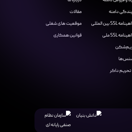
د و فروش دامنه
درباره ما
یندگی دامنه
مقالات
مه SSL بین المللی
موقعیت های شغلی
نامه SSL ملی
قوانین همکاری
یم‌شکن
سنس‌ها
 تحریم داکر