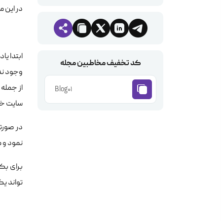
در این م
ابتدا یادآوری می ک
کد تخفیف مخاطبین مجله
وجود ندا
از جمله
Blog01
سایت خو
در صورتی که نخواهیم از بک
نمود و م
برای بکا
تواند یک