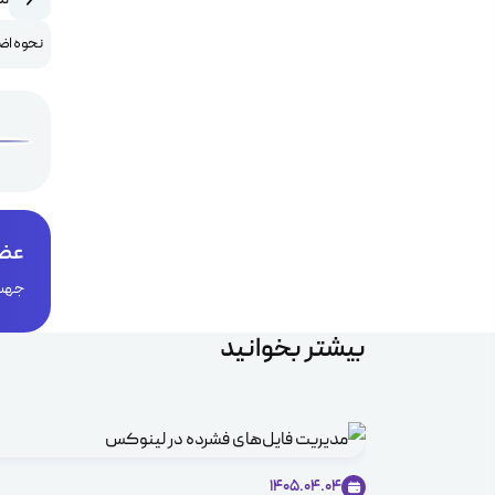
نحوه اض
عضو
جهت 
بیشتر بخوانید
1405.04.04